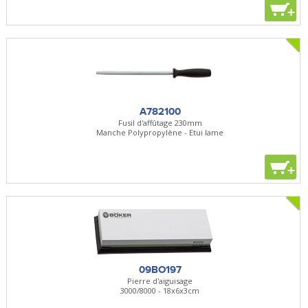
+
A782100
Fusil d'affûtage 230mm
Manche Polypropylène - Etui lame
+
09BO197
Pierre d'aiguisage
3000/8000 - 18x6x3cm