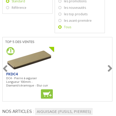
Standard
les promotions
Référence
les nouveautés
les top produits
les avant-première
Tous
TOP 5 DES VENTES
FKDC4
FKDC4
DC4 - Pierre à aiguiser
DC4 - Pierre à aiguiser
Longueur 100mm -
Longueur 100mm -
Diamant/céramique - Etui cuir
Diamant/céramique - Etui cuir
+
+
NOS ARTICLES :
AIGUISAGE (FUSILS, PIERRES)