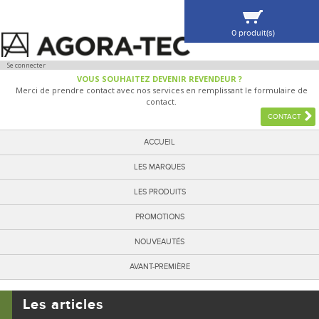
0 produit(s)
VOIR MA SÉLECTION
Se connecter
VOUS SOUHAITEZ DEVENIR REVENDEUR ?
Merci de prendre contact avec nos services en remplissant le formulaire de
contact.
CONTACT
ACCUEIL
LES MARQUES
LES PRODUITS
PROMOTIONS
NOUVEAUTÉS
AVANT-PREMIÈRE
Les articles