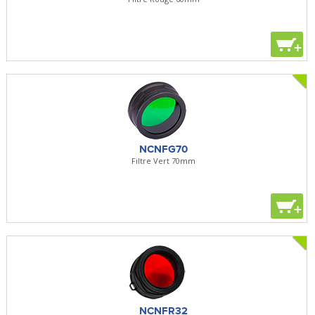
+
NCNFG70
Filtre Vert 70mm
+
NCNFR32