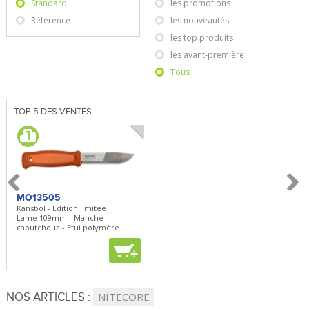
Standard
les promotions
Référence
les nouveautés
les top produits
les avant-première
Tous
TOP 5 DES VENTES
MO13505
SBP22
BN5
Kansbol - Edition limitée
3en1 Pepper Spray + Clip
Bugou
Lame 109mm - Manche
Clip - 23,7mL
Lame 
caoutchouc - Etui polymère
Clip r
+
+
+
NOS ARTICLES :
NITECORE