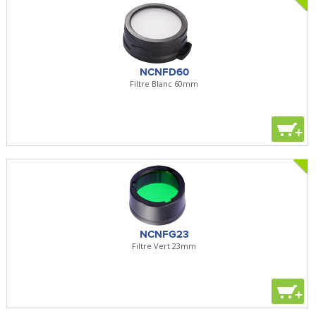
NCNFD60
Filtre Blanc 60mm
+
NCNFG23
Filtre Vert 23mm
+