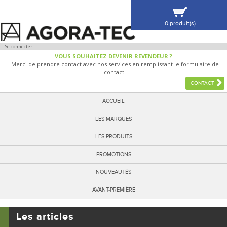
0 produit(s)
VOIR MA SÉLECTION
Se connecter
VOUS SOUHAITEZ DEVENIR REVENDEUR ?
Merci de prendre contact avec nos services en remplissant le formulaire de
contact.
CONTACT
ACCUEIL
LES MARQUES
LES PRODUITS
PROMOTIONS
NOUVEAUTÉS
AVANT-PREMIÈRE
Les articles