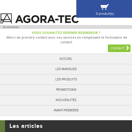
0 produit(s)
VOIR MA SÉLECTION
Se connecter
VOUS SOUHAITEZ DEVENIR REVENDEUR ?
Merci de prendre contact avec nos services en remplissant le formulaire de
contact.
CONTACT
ACCUEIL
LES MARQUES
LES PRODUITS
PROMOTIONS
NOUVEAUTÉS
AVANT-PREMIÈRE
Les articles