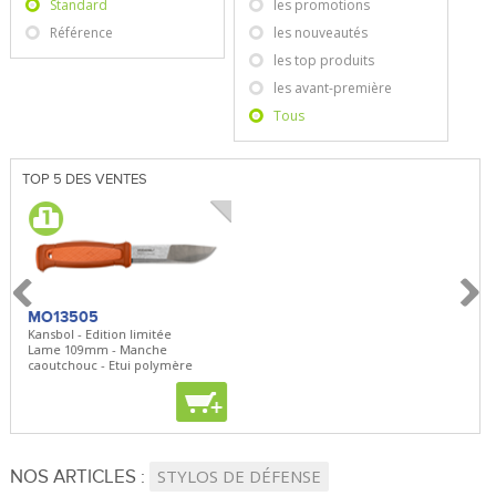
Standard
les promotions
Référence
les nouveautés
les top produits
les avant-première
Tous
TOP 5 DES VENTES
MO13505
SBP22
BN5
Kansbol - Edition limitée
3en1 Pepper Spray + Clip
Bugou
Lame 109mm - Manche
Clip - 23,7mL
Lame 
caoutchouc - Etui polymère
Clip r
+
+
+
NOS ARTICLES :
STYLOS DE DÉFENSE