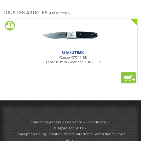
TOUS LES ARTICLES
(1 résultat(s))
GG7211BK
Ganzo G7211-BK
Lame 85mm - Manche G10 - Clip
+
Conditions générales de vente
Plan du site
© Agora Tec 2013
Conception Doing : création de site internet à Saint-Etienne Loire
42