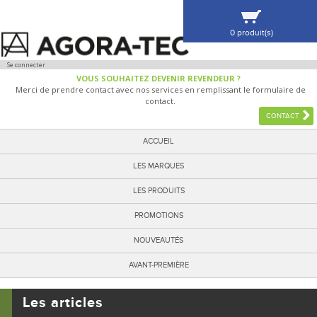
0 produit(s)
VOIR MA SÉLECTION
Se connecter
VOUS SOUHAITEZ DEVENIR REVENDEUR ?
Merci de prendre contact avec nos services en remplissant le formulaire de
contact.
CONTACT
ACCUEIL
LES MARQUES
LES PRODUITS
PROMOTIONS
NOUVEAUTÉS
AVANT-PREMIÈRE
Les articles