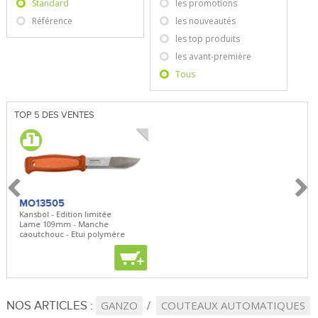
Standard
les promotions
Référence
les nouveautés
les top produits
les avant-première
Tous
TOP 5 DES VENTES
MO13505
SBP22
BN5
Kansbol - Edition limitée
3en1 Pepper Spray + Clip
Bugou
Lame 109mm - Manche
Clip - 23,7mL
Lame 
caoutchouc - Etui polymère
Clip r
+
+
+
NOS ARTICLES :
GANZO
COUTEAUX AUTOMATIQUES