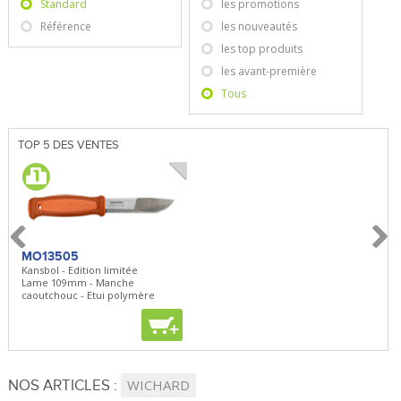
Standard
les promotions
Référence
les nouveautés
les top produits
les avant-première
Tous
TOP 5 DES VENTES
MO13505
SBP22
BN5
Kansbol - Edition limitée
3en1 Pepper Spray + Clip
Bugou
Lame 109mm - Manche
Clip - 23,7mL
Lame 
caoutchouc - Etui polymère
Clip r
+
+
+
NOS ARTICLES :
WICHARD