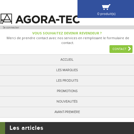
0 produit(s)
VOIR MA SÉLECTION
Se connecter
VOUS SOUHAITEZ DEVENIR REVENDEUR ?
Merci de prendre contact avec nos services en remplissant le formulaire de
contact.
CONTACT
ACCUEIL
LES MARQUES
LES PRODUITS
PROMOTIONS
NOUVEAUTÉS
AVANT-PREMIÈRE
Les articles