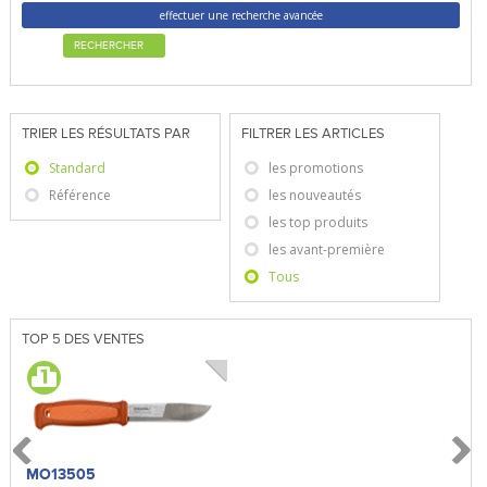
effectuer une recherche avancée
RECHERCHER
TRIER LES RÉSULTATS PAR
FILTRER LES ARTICLES
Standard
les promotions
Référence
les nouveautés
les top produits
les avant-première
Tous
TOP 5 DES VENTES
MO13505
SBP22
BN5