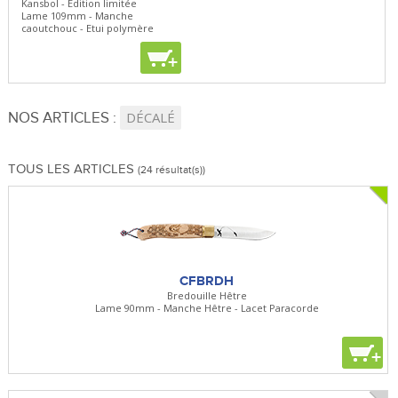
Kansbol - Edition limitée
3en1 Pepper Spray + Clip
Bugou
Lame 109mm - Manche
Clip - 23,7mL
Lame 
caoutchouc - Etui polymère
Clip r
+
+
+
NOS ARTICLES :
DÉCALÉ
TOUS LES ARTICLES
(24 résultat(s))
CFBRDH
Bredouille Hêtre
Lame 90mm - Manche Hêtre - Lacet Paracorde
+