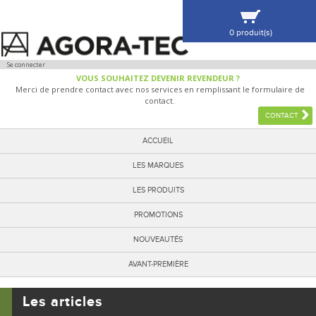
0 produit(s)
VOIR MA SÉLECTION
Se connecter
VOUS SOUHAITEZ DEVENIR REVENDEUR ?
Merci de prendre contact avec nos services en remplissant le formulaire de
contact.
CONTACT
ACCUEIL
LES MARQUES
LES PRODUITS
PROMOTIONS
NOUVEAUTÉS
AVANT-PREMIÈRE
Les articles