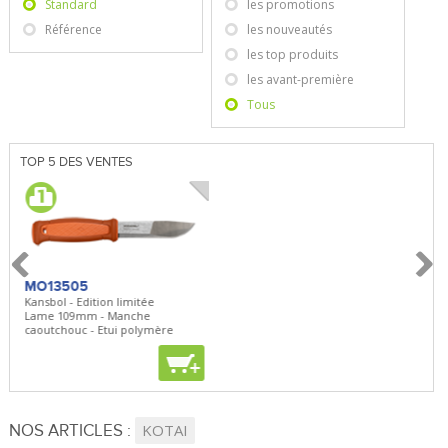
Standard
les promotions
Référence
les nouveautés
les top produits
les avant-première
Tous
TOP 5 DES VENTES
MO13505
SBP22
BN5
Kansbol - Edition limitée
3en1 Pepper Spray + Clip
Bugou
Lame 109mm - Manche
Clip - 23,7mL
Lame 
caoutchouc - Etui polymère
Clip r
+
+
+
NOS ARTICLES :
KOTAI