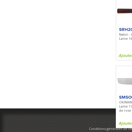
SRH2
Nakiri 
Lame 16
Ajoute
SMSO
OKINAWA
Lame 1
de rose
Ajoute
Conditions générales de v