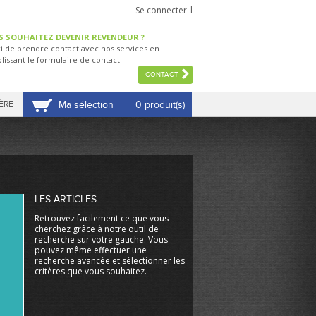
Se connecter
S SOUHAITEZ DEVENIR REVENDEUR ?
i de prendre contact avec nos services en
lissant le formulaire de contact.
CONTACT
ÈRE
Ma sélection
0 produit(s)
VOIR MA SÉLECTION
LES ARTICLES
Retrouvez facilement ce que vous
cherchez grâce à notre outil de
recherche sur votre gauche. Vous
pouvez même effectuer une
recherche avancée et sélectionner les
critères que vous souhaitez.