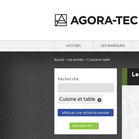
ACCUEIL
LES MARQUES
Accueil
>
Les articles
>
Cuisine et table
Le
Recherche
Cuisine et table
x
effectuer une recherche avancée
RECHERCHER