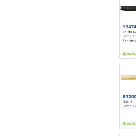
Y347
Taishi N
Lame 1
Pakkaw
Ajoute
SR20
Nakiri
Lame 1
Ajoute