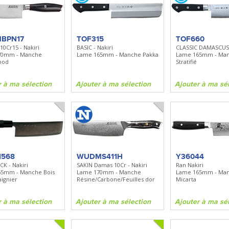
BN535
SR100
Spray + Clip
Bugout
Santoku
Lame 82mm - Manche Grivory -
Lame 170mm - Manche bo
Clip réversible
BPN17
TOF315
TOF660
10Cr15 - Nakiri
BASIC - Nakiri
CLASSIC DAMASCUS 
70mm - Manche
Lame 165mm - Manche Pakka
Lame 165mm - Ma
ma sélection
Ajouter à ma sélection
Ajouter à ma sélecti
ood
Stratifié
r à ma sélection
Ajouter à ma sélection
Ajouter à ma sé
1568
WUDMS411H
Y36044
K - Nakiri
SAKIN Damas 10Cr - Nakiri
Ran Nakiri
65mm - Manche Bois
Lame 170mm - Manche
Lame 165mm - Ma
aignier
Résine/Carbone/Feuilles dor
Micarta
r à ma sélection
Ajouter à ma sélection
Ajouter à ma sé