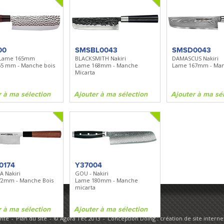
00
SMSBL0043
SMSD0043
- Lame 165mm
BLACKSMITH Nakiri
DAMASCUS Nakiri
5 mm - Manche bois
Lame 168mm - Manche
Lame 167mm - Ma
Micarta
r à ma sélection
Ajouter à ma sélection
Ajouter à ma sé
0174
Y37004
 Nakiri
GOU - Nakiri
72mm - Manche Bois
Lame 180mm - Manche
micarta
r à ma sélection
Ajouter à ma sélection
ente
Plan du site
© Agora Tec 2013
Conception Doing : création de site internet