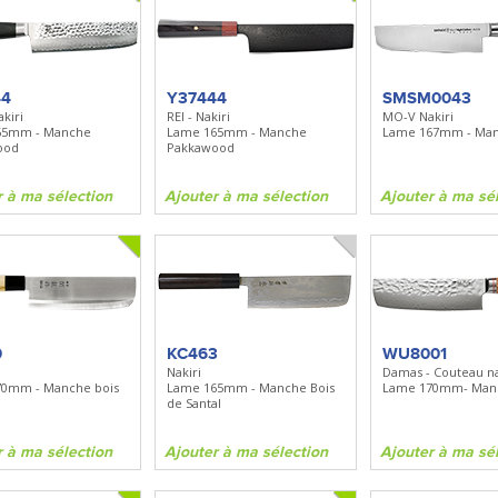
44
Y37444
SMSM0043
akiri
REI - Nakiri
MO-V Nakiri
65mm - Manche
Lame 165mm - Manche
Lame 167mm - Ma
ood
Pakkawood
r à ma sélection
Ajouter à ma sélection
Ajouter à ma sé
0
KC463
WU8001
Nakiri
Damas - Couteau na
70mm - Manche bois
Lame 165mm - Manche Bois
Lame 170mm- Manc
de Santal
r à ma sélection
Ajouter à ma sélection
Ajouter à ma sé