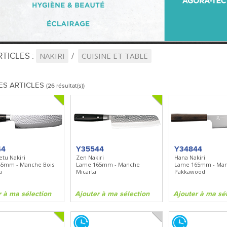
TICLES :
NAKIRI
CUISINE ET TABLE
ES ARTICLES
(26 résultat(s))
44
Y35544
Y34844
etu Nakiri
Zen Nakiri
Hana Nakiri
65mm - Manche Bois
Lame 165mm - Manche
Lame 165mm - Ma
a
Micarta
Pakkawood
r à ma sélection
Ajouter à ma sélection
Ajouter à ma sé