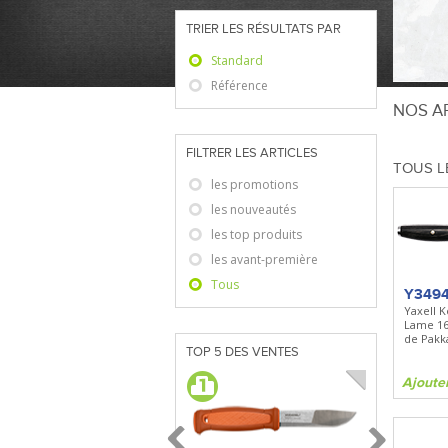
TRIER LES RÉSULTATS PAR
Standard
Référence
NOS AR
FILTRER LES ARTICLES
TOUS L
les promotions
les nouveautés
les top produits
les avant-première
Tous
Y349
Yaxell K
Lame 1
de Pakk
TOP 5 DES VENTES
Ajoute