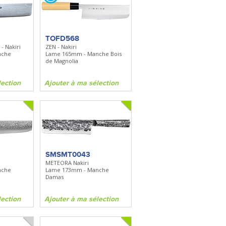
FKDC4
DC4 - Pierre à aiguiser
is
Longueur 100mm -
Diamant/céramique - Etui cuir
TOFD568
- Nakiri
ZEN - Nakiri
nche
Lame 165mm - Manche Bois
on
Ajouter à ma sélection
de Magnolia
lection
Ajouter à ma sélection
SMSMT0043
METEORA Nakiri
nche
Lame 173mm - Manche
Damas
lection
Ajouter à ma sélection