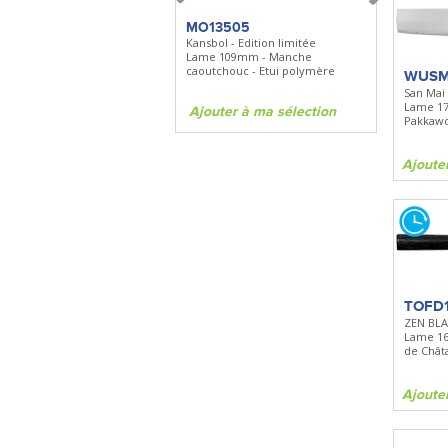
FKDC4
MO13505
SBP22
DC4 - Pierre à aiguiser
Kansbol - Edition limitée
3en1 Pepper 
Longueur 100mm -
Lame 109mm - Manche
Clip - 23,7mL
Diamant/céramique - Etui cuir
caoutchouc - Etui polymère
WUSM
San Mai 
Lame 1
Ajouter à ma sélection
Ajouter à ma sélection
Ajouter à 
Pakkaw
Ajoute
TOFD
ZEN BLAC
Lame 1
de Chât
Ajoute