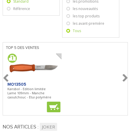
Standard
les promotions
Référence
les nouveautés
les top produits
les avant-première
Tous
TOP 5 DES VENTES
MO13505
SBP22
BN5
Kansbol - Edition limitée
3en1 Pepper Spray + Clip
Bugou
Lame 109mm - Manche
Clip - 23,7mL
Lame 
caoutchouc - Etui polymère
Clip r
+
+
+
NOS ARTICLES :
JOKER