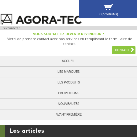
0 produit(s)
VOIR MA SÉLECTION
Se connecter
VOUS SOUHAITEZ DEVENIR REVENDEUR ?
Merci de prendre contact avec nos services en remplissant le formulaire de
contact.
CONTACT
ACCUEIL
LES MARQUES
LES PRODUITS
PROMOTIONS
NOUVEAUTÉS
AVANT-PREMIÈRE
Les articles