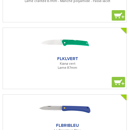
Lame crantée 87mm - Manche polyamide - Passe-lacet
+
FLKLVERT
Kiana vert
Lame 87mm
+
FLBRIBLEU