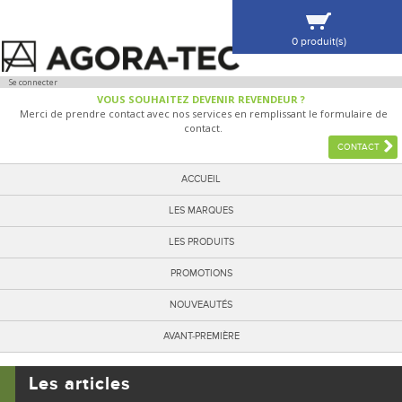
0 produit(s)
VOIR MA SÉLECTION
Se connecter
VOUS SOUHAITEZ DEVENIR REVENDEUR ?
Merci de prendre contact avec nos services en remplissant le formulaire de
contact.
CONTACT
ACCUEIL
LES MARQUES
LES PRODUITS
PROMOTIONS
NOUVEAUTÉS
AVANT-PREMIÈRE
Les articles