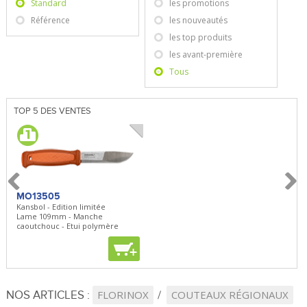
Standard
les promotions
Référence
les nouveautés
les top produits
les avant-première
Tous
TOP 5 DES VENTES
MO13505
SBP22
BN5
Kansbol - Edition limitée
3en1 Pepper Spray + Clip
Bugou
Lame 109mm - Manche
Clip - 23,7mL
Lame 
caoutchouc - Etui polymère
Clip r
+
+
+
NOS ARTICLES :
FLORINOX
COUTEAUX RÉGIONAUX