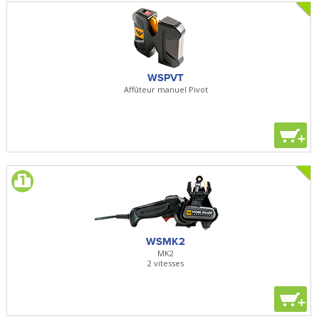
WSPVT
Affûteur manuel Pivot
+
WSMK2
MK2
2 vitesses
+