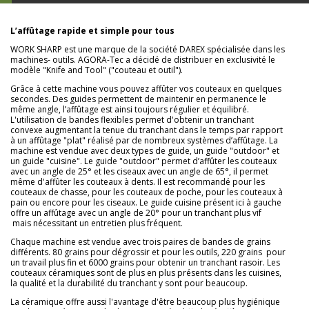
L’affûtage rapide et simple pour tous
WORK SHARP est une marque de la société DAREX spécialisée dans les
machines- outils. AGORA-Tec a décidé de distribuer en exclusivité le
modèle "Knife and Tool" ("couteau et outil").
Grâce à cette machine vous pouvez affûter vos couteaux en quelques
secondes. Des guides permettent de maintenir en permanence le
même angle, l’affûtage est ainsi toujours régulier et équilibré.
L'utilisation de bandes flexibles permet d'obtenir un tranchant
convexe augmentant la tenue du tranchant dans le temps par rapport
à un affûtage "plat" réalisé par de nombreux systèmes d’affûtage. La
machine est vendue avec deux types de guide, un guide "outdoor" et
un guide "cuisine". Le guide "outdoor" permet d’affûter les couteaux
avec un angle de 25° et les ciseaux avec un angle de 65°, il permet
même d'affûter les couteaux à dents. Il est recommandé pour les
couteaux de chasse, pour les couteaux de poche, pour les couteaux à
pain ou encore pour les ciseaux. Le guide cuisine présent ici à gauche
offre un affûtage avec un angle de 20° pour un tranchant plus vif
mais nécessitant un entretien plus fréquent.
Chaque machine est vendue avec trois paires de bandes de grains
différents. 80 grains pour dégrossir et pour les outils, 220 grains pour
un travail plus fin et 6000 grains pour obtenir un tranchant rasoir. Les
couteaux céramiques sont de plus en plus présents dans les cuisines,
la qualité et la durabilité du tranchant y sont pour beaucoup.
La céramique offre aussi l'avantage d'être beaucoup plus hygiénique