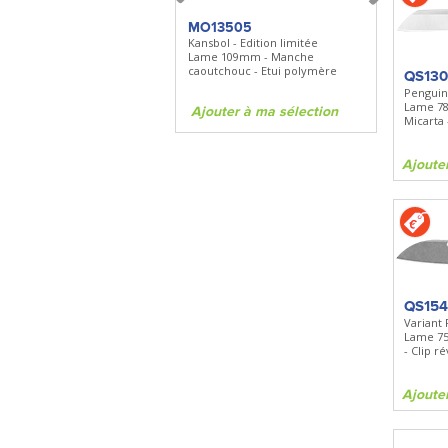
FKDC4
MO13505
SBP22
DC4 - Pierre à aiguiser
Kansbol - Edition limitée
3en1 Pepper 
Longueur 100mm -
Lame 109mm - Manche
Clip - 23,7mL
Diamant/céramique - Etui cuir
caoutchouc - Etui polymère
QS13
Penguin
Lame 7
Ajouter à ma sélection
Ajouter à ma sélection
Ajouter à 
Micarta 
Ajoute
QS15
Variant 
Lame 75
- Clip r
Ajoute