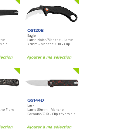
QS120B
Eagle
che
Lame Noire/Blanche - Lame
sible
77mm - Manche G10 - Clip
lection
Ajouter à ma sélection
QS144D
Lark
he Fibre
Lame 80mm - Manche
Carbone/G10 - Clip réversible
lection
Ajouter à ma sélection