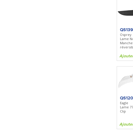
QS13
Osprey
Lame No
Manche 
réversib
Ajoute
QS12
Eagle
Lame 7
Clip
Ajoute