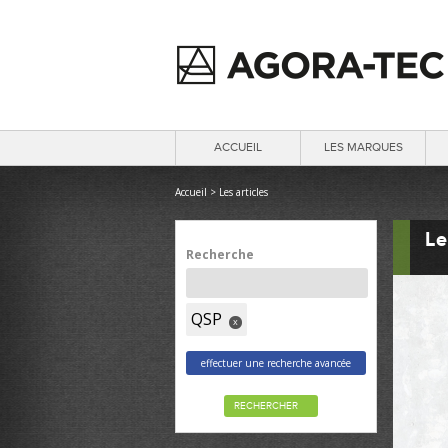
ACCUEIL
LES MARQUES
Accueil
>
Les articles
Le
Recherche
QSP
x
effectuer une recherche avancée
RECHERCHER