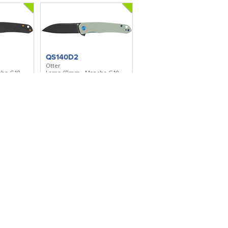
QS140D2
Otter
he G10 -
Lame 69mm - Manche G10 -
Clip réversible
lection
Ajouter à ma sélection
QS126C
Gavial
he G10 -
Lame 102mm - Manche G10 -
Clip réversible
lection
Ajouter à ma sélection