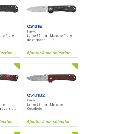
QS131E
Hawk
he Fibre
Lame 82mm - Manche Fibre
de carbone - Clip
lection
Ajouter à ma sélection
QS131B2
Hawk
che
Lame 82mm - Manche
 réversible
Cocobolo
lection
Ajouter à ma sélection