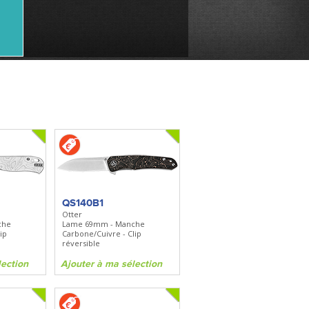
QS140B1
Otter
che
Lame 69mm - Manche
ip
Carbone/Cuivre - Clip
réversible
lection
Ajouter à ma sélection