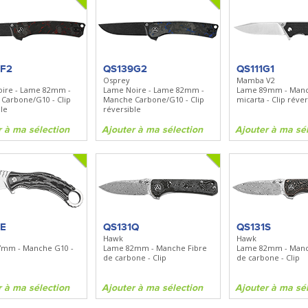
9F2
QS139G2
QS111G1
Osprey
Mamba V2
ire - Lame 82mm -
Lame Noire - Lame 82mm -
Lame 89mm - Man
Carbone/G10 - Clip
Manche Carbone/G10 - Clip
micarta - Clip réver
le
réversible
r à ma sélection
Ajouter à ma sélection
Ajouter à ma sé
0E
QS131Q
QS131S
Hawk
Hawk
7mm - Manche G10 -
Lame 82mm - Manche Fibre
Lame 82mm - Manc
de carbone - Clip
de carbone - Clip
r à ma sélection
Ajouter à ma sélection
Ajouter à ma sé