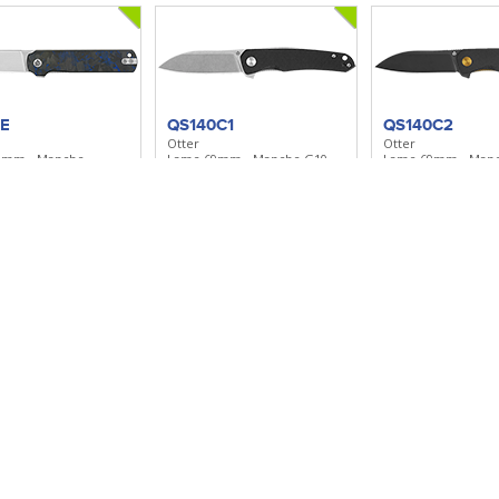
4E
QS140C1
QS140C2
Otter
Otter
0mm - Manche
Lame 69mm - Manche G10 -
Lame 69mm - Manc
G10 - Clip réversible
Clip réversible
Clip réversible
r à ma sélection
Ajouter à ma sélection
Ajouter à ma sé
A1
QS150GLA1
QS150GLB1
Canary Glyde
Canary Glyde
8mm - Manche G10 -
Lame 72mm - Manche G10 -
Lame 72mm - Manc
ersible
Clip réversible
Clip réversible
r à ma sélection
Ajouter à ma sélection
Ajouter à ma sé