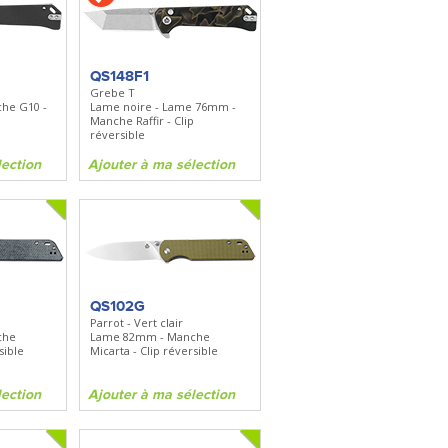
FKDC4
DC4 - Pierre à aiguiser
is
Longueur 100mm -
Diamant/céramique - Etui cuir
QS148F1
Grebe T
he G10 -
Lame noire - Lame 76mm -
on
Ajouter à ma sélection
Manche Raffir - Clip
réversible
lection
Ajouter à ma sélection
QS102G
Parrot - Vert clair
che
Lame 82mm - Manche
sible
Micarta - Clip réversible
lection
Ajouter à ma sélection