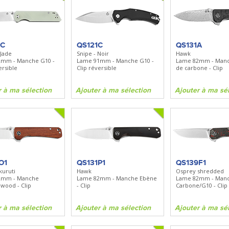
2C
QS121C
QS131A
 Jade
Snipe - Noir
Hawk
2mm - Manche G10 -
Lame 91mm - Manche G10 -
Lame 82mm - Manc
ersible
Clip réversible
de carbone - Clip
r à ma sélection
Ajouter à ma sélection
Ajouter à ma sé
O1
QS131P1
QS139F1
uruti
Hawk
Osprey shredded
2mm - Manche
Lame 82mm - Manche Ebène
Lame 82mm - Man
 wood - Clip
- Clip
Carbone/G10 - Clip
r à ma sélection
Ajouter à ma sélection
Ajouter à ma sé