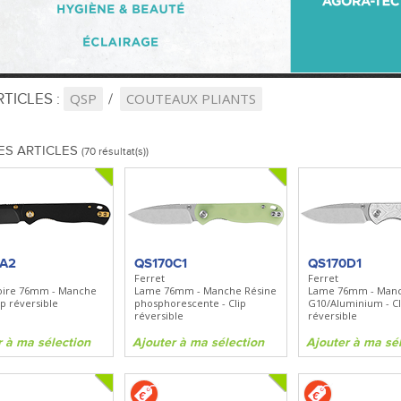
TICLES :
QSP
COUTEAUX PLIANTS
ES ARTICLES
(70 résultat(s))
0A2
QS170C1
QS170D1
Ferret
Ferret
oire 76mm - Manche
Lame 76mm - Manche Résine
Lame 76mm - Man
ip réversible
phosphorescente - Clip
G10/Aluminium - Cl
réversible
réversible
r à ma sélection
Ajouter à ma sélection
Ajouter à ma sé