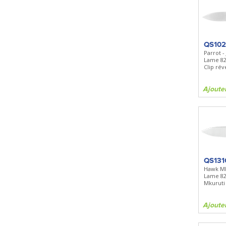
QS10
Parrot -
Lame 8
Clip rév
Ajoute
QS131
Hawk Mk
Lame 8
Mkuruti
Ajoute