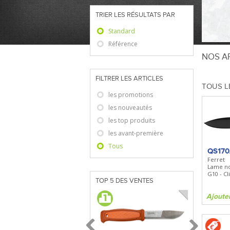
TRIER LES RÉSULTATS PAR
Standard
Référence
NOS AR
FILTRER LES ARTICLES
TOUS L
les promotions
les nouveautés
les top produits
les avant-première
Tous
QS17
Ferret
Lame n
G10 - Cl
TOP 5 DES VENTES
Ajoute