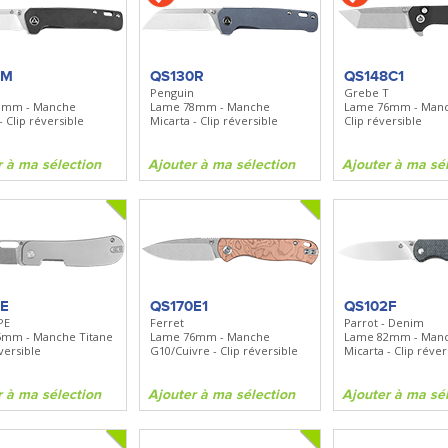
BN535
SR100
Spray + Clip
Bugout
Santoku
Lame 82mm - Manche Grivory -
Lame 170mm - Manche bo
Clip réversible
0M
QS130R
QS148C1
Penguin
Grebe T
8mm - Manche
Lame 78mm - Manche
Lame 76mm - Manc
ma sélection
Ajouter à ma sélection
Ajouter à ma sélecti
- Clip réversible
Micarta - Clip réversible
Clip réversible
r à ma sélection
Ajouter à ma sélection
Ajouter à ma sé
4E
QS170E1
QS102F
PE
Ferret
Parrot - Denim
mm - Manche Titane
Lame 76mm - Manche
Lame 82mm - Man
éversible
G10/Cuivre - Clip réversible
Micarta - Clip réver
r à ma sélection
Ajouter à ma sélection
Ajouter à ma sé