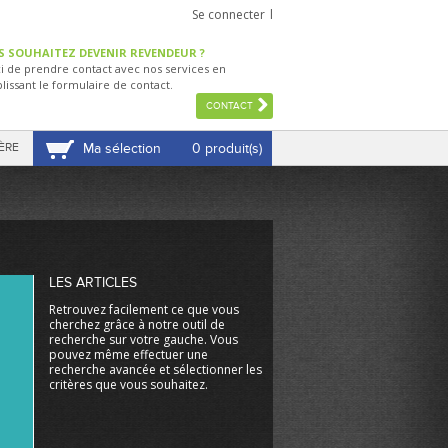
Se connecter
S SOUHAITEZ DEVENIR REVENDEUR ?
i de prendre contact avec nos services en
lissant le formulaire de contact.
CONTACT
ÈRE
Ma sélection
0 produit(s)
VOIR MA SÉLECTION
LES ARTICLES
Retrouvez facilement ce que vous
cherchez grâce à notre outil de
recherche sur votre gauche. Vous
pouvez même effectuer une
recherche avancée et sélectionner les
critères que vous souhaitez.