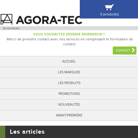
0 produit(s)
VOIR MA SÉLECTION
Se connecter
VOUS SOUHAITEZ DEVENIR REVENDEUR ?
Merci de prendre contact avec nos services en remplissant le formulaire de
contact.
CONTACT
ACCUEIL
LES MARQUES
LES PRODUITS
PROMOTIONS
NOUVEAUTÉS
AVANT-PREMIÈRE
Les articles