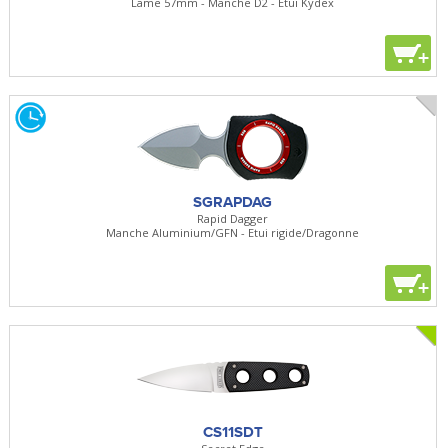
Lame 57mm - Manche D2 - Etui Kydex
+
SGRAPDAG
Rapid Dagger
Manche Aluminium/GFN - Etui rigide/Dragonne
+
CS11SDT