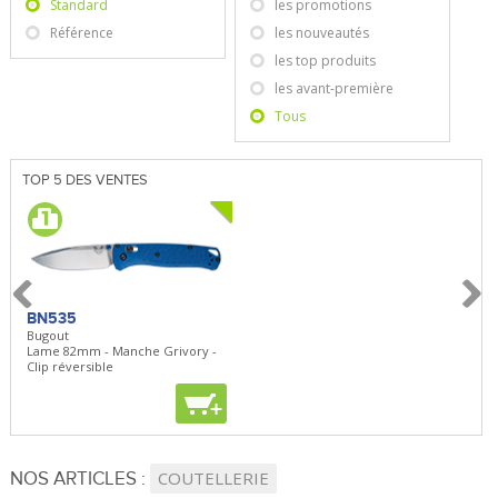
Standard
les promotions
Référence
les nouveautés
les top produits
les avant-première
Tous
TOP 5 DES VENTES
BN535
OESZ20N
MO1
Bugout
SwingBlaze
Kansbo
Lame 82mm - Manche Grivory -
Lame 90mm - Manche kraton -
Lame 
Clip réversible
Etui de type Cordura
caout
+
+
+
NOS ARTICLES :
COUTELLERIE