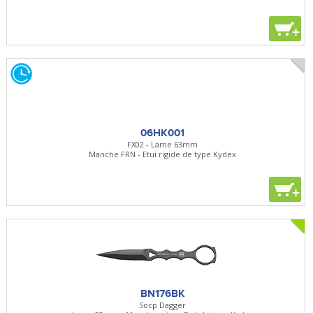
+
06HK001
FX02 - Lame 63mm
Manche FRN - Etui rigide de type Kydex
+
BN176BK
Socp Dagger