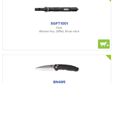
SGFT1001
Flint
Allume-feu, Sifflet, Brise-vitre
+
BN495
Vector
Lame 91mm - Manche G10 - Clip réversible
+