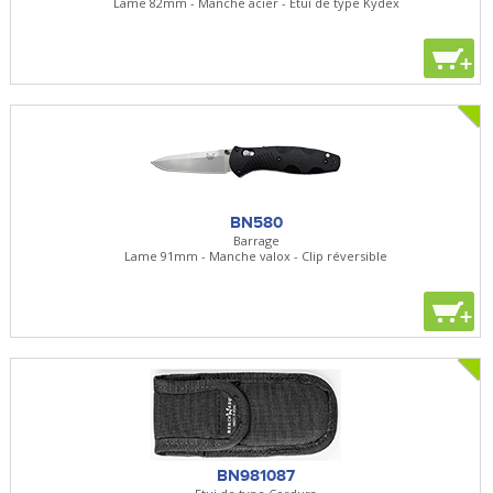
Lame 82mm - Manche acier - Etui de type Kydex
+
BN580
Barrage
Lame 91mm - Manche valox - Clip réversible
+
BN981087