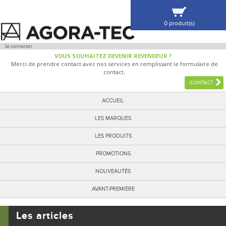
0 produit(s)
VOIR MA SÉLECTION
Se connecter
VOUS SOUHAITEZ DEVENIR REVENDEUR ?
Merci de prendre contact avec nos services en remplissant le formulaire de
contact.
CONTACT
ACCUEIL
LES MARQUES
LES PRODUITS
PROMOTIONS
NOUVEAUTÉS
AVANT-PREMIÈRE
Les articles