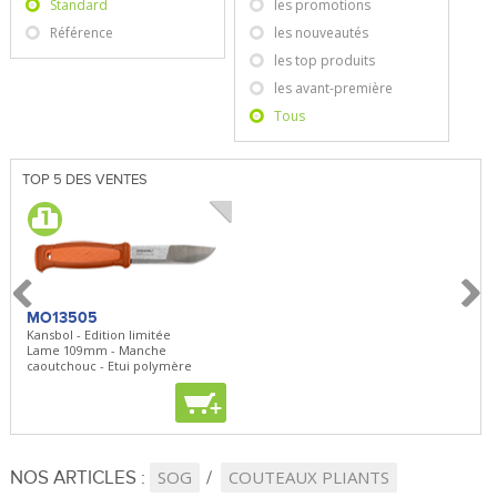
Standard
les promotions
Référence
les nouveautés
les top produits
les avant-première
Tous
TOP 5 DES VENTES
MO13505
SBP22
BN5
Kansbol - Edition limitée
3en1 Pepper Spray + Clip
Bugou
Lame 109mm - Manche
Clip - 23,7mL
Lame 
caoutchouc - Etui polymère
Clip r
+
+
+
NOS ARTICLES :
SOG
COUTEAUX PLIANTS