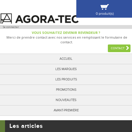
0 produit(s)
VOIR MA SÉLECTION
Se connecter
VOUS SOUHAITEZ DEVENIR REVENDEUR ?
Merci de prendre contact avec nos services en remplissant le formulaire de
contact.
CONTACT
ACCUEIL
LES MARQUES
LES PRODUITS
PROMOTIONS
NOUVEAUTÉS
AVANT-PREMIÈRE
Les articles