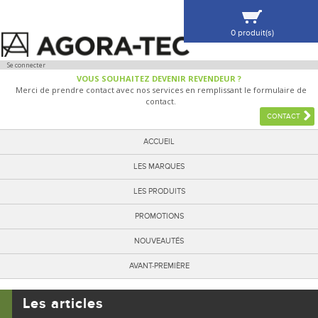
0 produit(s)
VOIR MA SÉLECTION
Se connecter
VOUS SOUHAITEZ DEVENIR REVENDEUR ?
Merci de prendre contact avec nos services en remplissant le formulaire de
contact.
CONTACT
ACCUEIL
LES MARQUES
LES PRODUITS
PROMOTIONS
NOUVEAUTÉS
AVANT-PREMIÈRE
Les articles