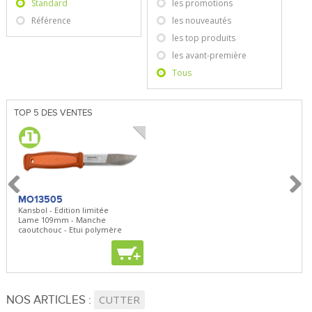
Standard
les promotions
Référence
les nouveautés
les top produits
les avant-première
Tous
TOP 5 DES VENTES
MO13505
SBP22
BN5
Kansbol - Edition limitée
3en1 Pepper Spray + Clip
Bugou
Lame 109mm - Manche
Clip - 23,7mL
Lame 
caoutchouc - Etui polymère
Clip r
+
+
+
NOS ARTICLES :
CUTTER