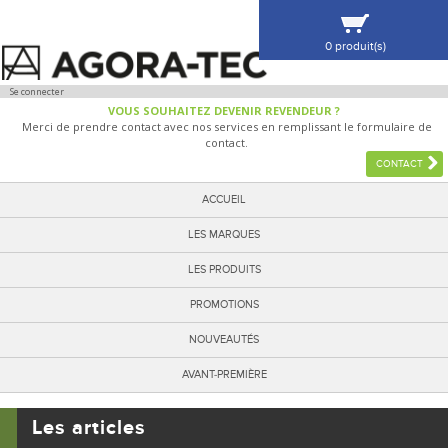
0 produit(s)
VOIR MA SÉLECTION
Se connecter
VOUS SOUHAITEZ DEVENIR REVENDEUR ?
Merci de prendre contact avec nos services en remplissant le formulaire de
contact.
CONTACT
ACCUEIL
LES MARQUES
LES PRODUITS
PROMOTIONS
NOUVEAUTÉS
AVANT-PREMIÈRE
Les articles