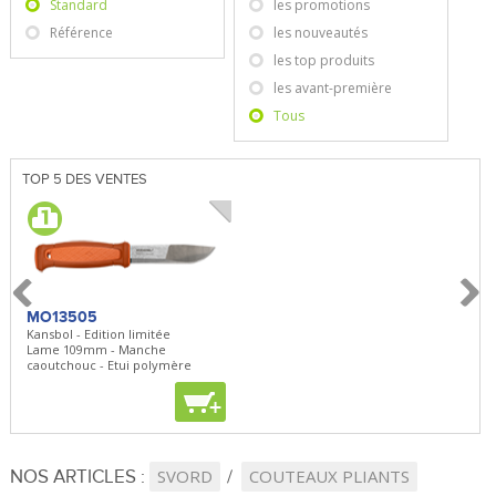
Standard
les promotions
Référence
les nouveautés
les top produits
les avant-première
Tous
TOP 5 DES VENTES
MO13505
SBP22
BN5
Kansbol - Edition limitée
3en1 Pepper Spray + Clip
Bugou
Lame 109mm - Manche
Clip - 23,7mL
Lame 
caoutchouc - Etui polymère
Clip r
+
+
+
NOS ARTICLES :
SVORD
COUTEAUX PLIANTS