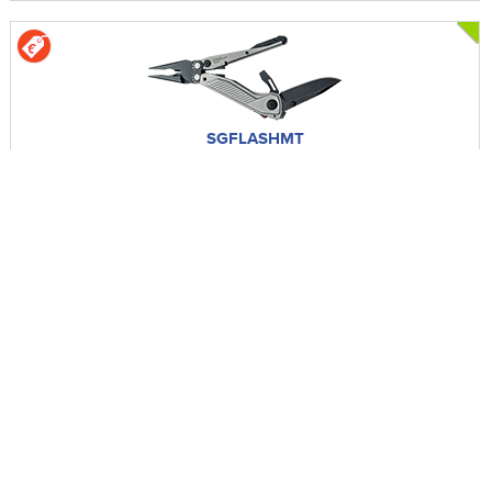
SGFLASHMT
Flash MT - Noir/Argent
7 fonctions - Lame 60mm - Manche Acier - Clip
+
SGAEGISATTANTOBKMO
Aegis AT - Black & Moss
Lame 79mm - Manche GRN - Clip réversible
+