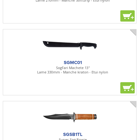
Lame 210mm - Manche SoftGrip - Etui nylon
+
SGMC01
SogFari Machete 13''
Lame 330mm - Manche kraton - Etui nylon
+
SGSB1TL
Super Sog Bowie