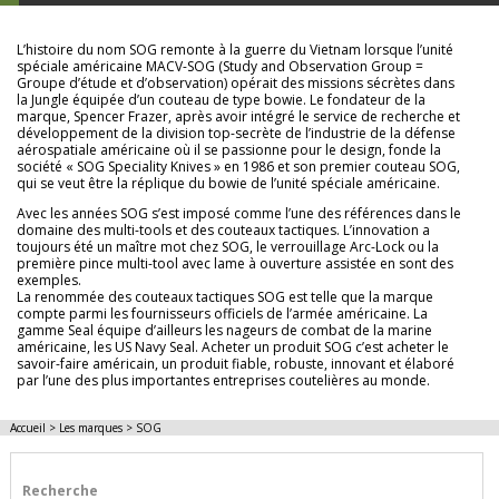
L’histoire du nom SOG remonte à la guerre du Vietnam lorsque l’unité
spéciale américaine MACV-SOG (Study and Observation Group =
Groupe d’étude et d’observation) opérait des missions sécrètes dans
la Jungle équipée d’un couteau de type bowie. Le fondateur de la
marque, Spencer Frazer, après avoir intégré le service de recherche et
développement de la division top-secrète de l’industrie de la défense
aérospatiale américaine où il se passionne pour le design, fonde la
société « SOG Speciality Knives » en 1986 et son premier couteau SOG,
qui se veut être la réplique du bowie de l’unité spéciale américaine.
Avec les années SOG s’est imposé comme l’une des références dans le
domaine des multi-tools et des couteaux tactiques. L’innovation a
toujours été un maître mot chez SOG, le verrouillage Arc-Lock ou la
première pince multi-tool avec lame à ouverture assistée en sont des
exemples.
La renommée des couteaux tactiques SOG est telle que la marque
compte parmi les fournisseurs officiels de l’armée américaine. La
gamme Seal équipe d’ailleurs les nageurs de combat de la marine
américaine, les US Navy Seal. Acheter un produit SOG c’est acheter le
savoir-faire américain, un produit fiable, robuste, innovant et élaboré
par l’une des plus importantes entreprises coutelières au monde.
Accueil
>
Les marques
>
SOG
Recherche