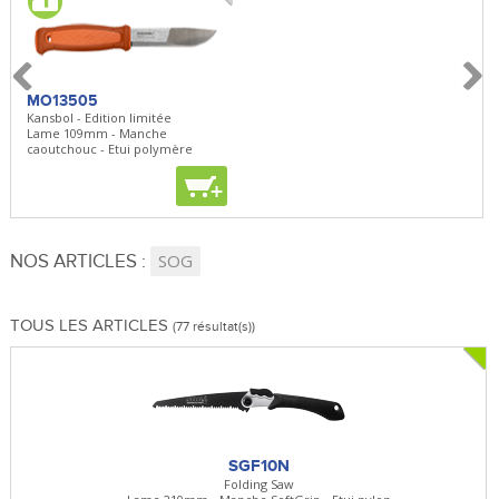
MO13505
SBP22
BN5
Kansbol - Edition limitée
3en1 Pepper Spray + Clip
Bugou
Lame 109mm - Manche
Clip - 23,7mL
Lame 
caoutchouc - Etui polymère
Clip r
+
+
+
NOS ARTICLES :
SOG
TOUS LES ARTICLES
(77 résultat(s))
SGF10N
Folding Saw