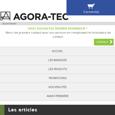
0 produit(s)
VOIR MA SÉLECTION
Se connecter
VOUS SOUHAITEZ DEVENIR REVENDEUR ?
Merci de prendre contact avec nos services en remplissant le formulaire de
contact.
CONTACT
ACCUEIL
LES MARQUES
LES PRODUITS
PROMOTIONS
NOUVEAUTÉS
AVANT-PREMIÈRE
Les articles