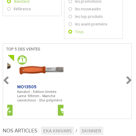
Standard
les promotions
Référence
les nouveautés
les top produits
les avant-première
Tous
TOP 5 DES VENTES
MO13505
SBP22
BN
Kansbol - Edition limitée
3en1 Pepper Spray + Clip
Bug
Lame 109mm - Manche
Clip - 23,7mL
Lam
r
caoutchouc - Etui polymère
Clip
+
+
+
NOS ARTICLES :
EKA KNIVARS
SKINNER