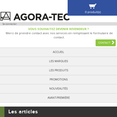
0 produit(s)
VOIR MA SÉLECTION
Se connecter
VOUS SOUHAITEZ DEVENIR REVENDEUR ?
Merci de prendre contact avec nos services en remplissant le formulaire de
contact.
CONTACT
ACCUEIL
LES MARQUES
LES PRODUITS
PROMOTIONS
NOUVEAUTÉS
AVANT-PREMIÈRE
Les articles