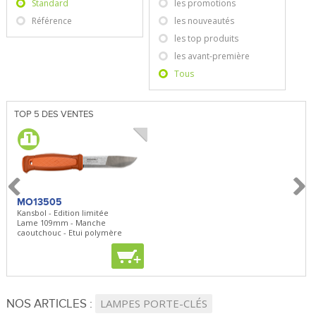
Standard
les promotions
Référence
les nouveautés
les top produits
les avant-première
Tous
TOP 5 DES VENTES
MO13505
SBP22
BN5
Kansbol - Edition limitée
3en1 Pepper Spray + Clip
Bugou
Lame 109mm - Manche
Clip - 23,7mL
Lame 
caoutchouc - Etui polymère
Clip r
+
+
+
NOS ARTICLES :
LAMPES PORTE-CLÉS