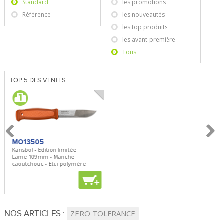
Standard
les promotions
Référence
les nouveautés
les top produits
les avant-première
Tous
TOP 5 DES VENTES
MO13505
SBP22
BN5
Kansbol - Edition limitée
3en1 Pepper Spray + Clip
Bugou
Lame 109mm - Manche
Clip - 23,7mL
Lame 
caoutchouc - Etui polymère
Clip r
+
+
+
NOS ARTICLES :
ZERO TOLERANCE