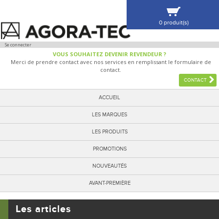
0 produit(s)
VOIR MA SÉLECTION
Se connecter
VOUS SOUHAITEZ DEVENIR REVENDEUR ?
Merci de prendre contact avec nos services en remplissant le formulaire de
contact.
CONTACT
ACCUEIL
LES MARQUES
LES PRODUITS
PROMOTIONS
NOUVEAUTÉS
AVANT-PREMIÈRE
Les articles