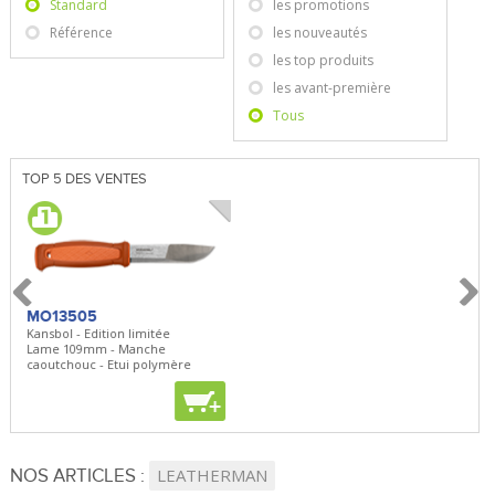
Standard
les promotions
Référence
les nouveautés
les top produits
les avant-première
Tous
TOP 5 DES VENTES
MO13505
SBP22
BN5
Kansbol - Edition limitée
3en1 Pepper Spray + Clip
Bugou
Lame 109mm - Manche
Clip - 23,7mL
Lame 
caoutchouc - Etui polymère
Clip r
+
+
+
NOS ARTICLES :
LEATHERMAN