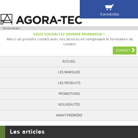
0 produit(s)
VOIR MA SÉLECTION
Se connecter
VOUS SOUHAITEZ DEVENIR REVENDEUR ?
Merci de prendre contact avec nos services en remplissant le formulaire de
contact.
CONTACT
ACCUEIL
LES MARQUES
LES PRODUITS
PROMOTIONS
NOUVEAUTÉS
AVANT-PREMIÈRE
Les articles