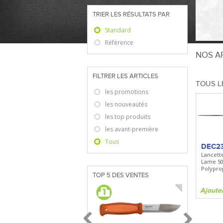
TRIER LES RÉSULTATS PAR
Standard
Référence
NOS AR
FILTRER LES ARTICLES
TOUS L
les promotions
les nouveautés
les top produits
les avant-première
Tous
DEC2
Lancett
Lame 5
Polypro
TOP 5 DES VENTES
Ajoute