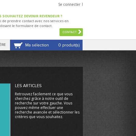
Se connecter
S SOUHAITEZ DEVENIR REVENDEUR ?
i de prendre contact avec nos services en
lissant le formulaire de contact.
CONTACT
ÈRE
Ma sélection
0 produit(s)
VOIR MA SÉLECTION
LES ARTICLES
Retrouvez facilement ce que vous
cherchez grâce à notre outil de
recherche sur votre gauche. Vous
pouvez même effectuer une
recherche avancée et sélectionner les
critères que vous souhaitez.