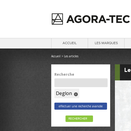
ACCUEIL
LES MARQUES
Accueil
>
Les articles
Le
Recherche
Deglon
x
effectuer une recherche avancée
RECHERCHER