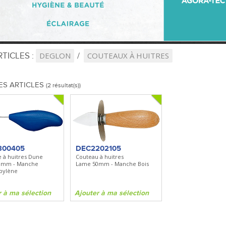
TICLES :
DEGLON
COUTEAUX À HUITRES
ES ARTICLES
(2 résultat(s))
300405
DEC2202105
e à huitres Dune
Couteau à huitres
0mm - Manche
Lame 50mm - Manche Bois
pylène
r à ma sélection
Ajouter à ma sélection