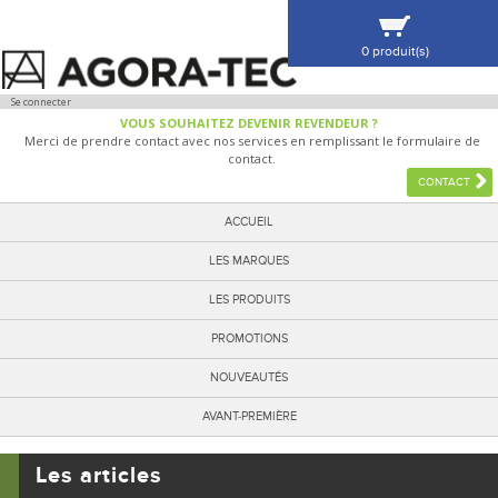
0 produit(s)
VOIR MA SÉLECTION
Se connecter
VOUS SOUHAITEZ DEVENIR REVENDEUR ?
Merci de prendre contact avec nos services en remplissant le formulaire de
contact.
CONTACT
ACCUEIL
LES MARQUES
LES PRODUITS
PROMOTIONS
NOUVEAUTÉS
AVANT-PREMIÈRE
Les articles