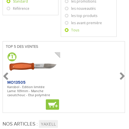
Standard
les promotions
Référence
les nouveautés
les top produits
les avant-première
Tous
TOP 5 DES VENTES
MO13505
SBP22
BN5
Kansbol - Edition limitée
3en1 Pepper Spray + Clip
Bugou
Lame 109mm - Manche
Clip - 23,7mL
Lame 
caoutchouc - Etui polymère
Clip r
+
+
+
NOS ARTICLES :
YAXELL