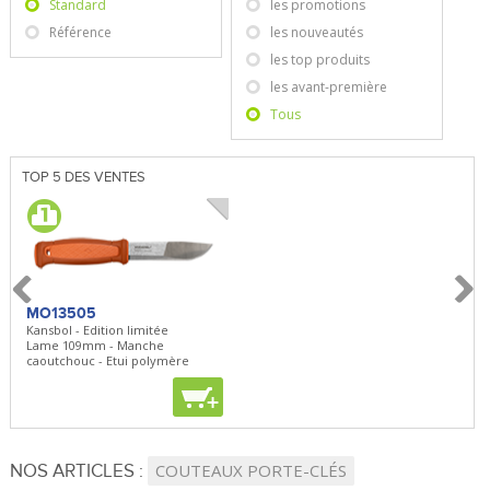
Standard
les promotions
Référence
les nouveautés
les top produits
les avant-première
Tous
TOP 5 DES VENTES
MO13505
SBP22
BN5
Kansbol - Edition limitée
3en1 Pepper Spray + Clip
Bugou
Lame 109mm - Manche
Clip - 23,7mL
Lame 
caoutchouc - Etui polymère
Clip r
+
+
+
NOS ARTICLES :
COUTEAUX PORTE-CLÉS