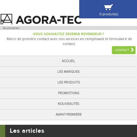
0 produit(s)
VOIR MA SÉLECTION
Se connecter
VOUS SOUHAITEZ DEVENIR REVENDEUR ?
Merci de prendre contact avec nos services en remplissant le formulaire de
contact.
CONTACT
ACCUEIL
LES MARQUES
LES PRODUITS
PROMOTIONS
NOUVEAUTÉS
AVANT-PREMIÈRE
Les articles