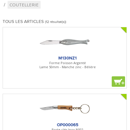
COUTELLERIE
TOUS LES ARTICLES
(12 résultat(s))
M130NZ1
Forme Poisson Argenté
Lame 50mm - Manche zinc - Bélière
+
OP000065
Porte clés Inox N°02