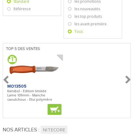
Standard
les promotions
Référence
les nouveautés
les top produits
les avant-première
Tous
TOP 5 DES VENTES
MO13505
SBP22
BN5
Kansbol - Edition limitée
3en1 Pepper Spray + Clip
Bugou
Lame 109mm - Manche
Clip - 23,7mL
Lame 
caoutchouc - Etui polymère
Clip r
+
+
+
NOS ARTICLES :
NITECORE