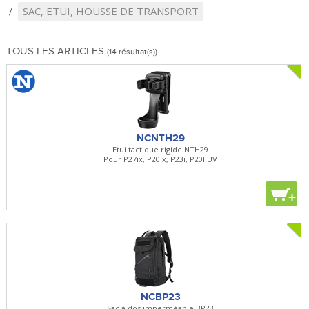
SAC, ETUI, HOUSSE DE TRANSPORT
TOUS LES ARTICLES
(14 résultat(s))
NCNTH29
Etui tactique rigide NTH29
Pour P27ix, P20ix, P23i, P20I UV
+
NCBP23
Sac à dos imperméable BP23