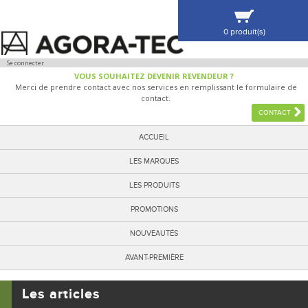
0 produit(s)
VOIR MA SÉLECTION
Se connecter
VOUS SOUHAITEZ DEVENIR REVENDEUR ?
Merci de prendre contact avec nos services en remplissant le formulaire de
contact.
CONTACT
ACCUEIL
LES MARQUES
LES PRODUITS
PROMOTIONS
NOUVEAUTÉS
AVANT-PREMIÈRE
Les articles