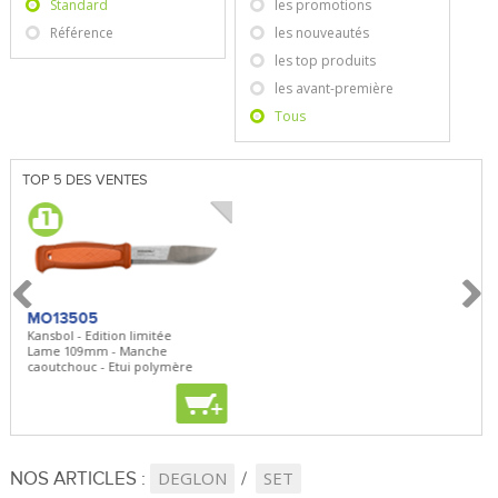
Standard
les promotions
Référence
les nouveautés
les top produits
les avant-première
Tous
TOP 5 DES VENTES
MO13505
SBP22
BN5
Kansbol - Edition limitée
3en1 Pepper Spray + Clip
Bugou
Lame 109mm - Manche
Clip - 23,7mL
Lame 
caoutchouc - Etui polymère
Clip r
+
+
+
NOS ARTICLES :
DEGLON
SET