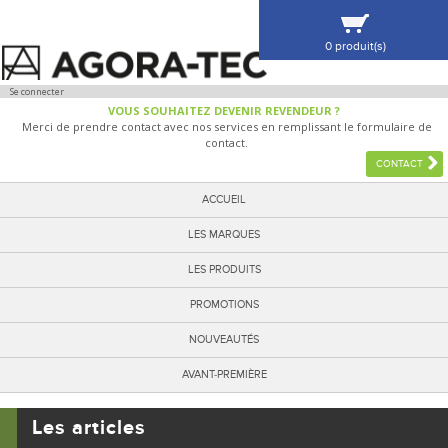
0 produit(s)
VOIR MA SÉLECTION
Se connecter
VOUS SOUHAITEZ DEVENIR REVENDEUR ?
Merci de prendre contact avec nos services en remplissant le formulaire de
contact.
CONTACT
ACCUEIL
LES MARQUES
LES PRODUITS
PROMOTIONS
NOUVEAUTÉS
AVANT-PREMIÈRE
Les articles