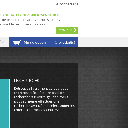
Se connecter
S SOUHAITEZ DEVENIR REVENDEUR ?
i de prendre contact avec nos services en
lissant le formulaire de contact.
CONTACT
ÈRE
Ma sélection
0 produit(s)
VOIR MA SÉLECTION
LES ARTICLES
Retrouvez facilement ce que vous
cherchez grâce à notre outil de
recherche sur votre gauche. Vous
pouvez même effectuer une
recherche avancée et sélectionner les
critères que vous souhaitez.