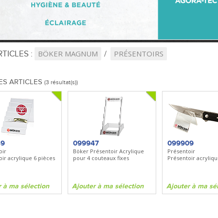
TICLES :
BÖKER MAGNUM
PRÉSENTOIRS
ES ARTICLES
(3 résultat(s))
49
099947
099909
oir
Böker Présentoir Acrylique
Présentoir
ir acrylique 6 pièces
pour 4 couteaux fixes
Présentoir acryliqu
r à ma sélection
Ajouter à ma sélection
Ajouter à ma sé