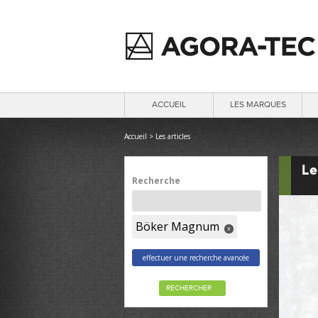
ACCUEIL
LES MARQUES
Accueil
>
Les articles
Le
Recherche
Böker Magnum
x
effectuer une recherche avancée
RECHERCHER