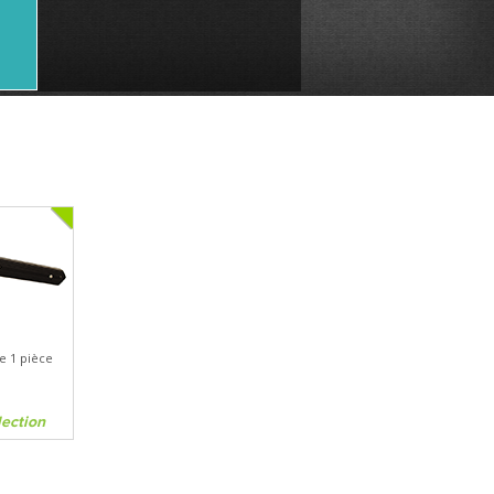
e 1 pièce
lection