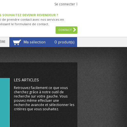
Se connecter
S SOUHAITEZ DEVENIR REVENDEUR ?
i de prendre contact avec nos services en
lissant le formulaire de contact.
CONTACT
ÈRE
Ma sélection
0 produit(s)
VOIR MA SÉLECTION
LES ARTICLES
Retrouvez facilement ce que vous
cherchez grâce à notre outil de
recherche sur votre gauche. Vous
pouvez même effectuer une
recherche avancée et sélectionner les
critères que vous souhaitez.