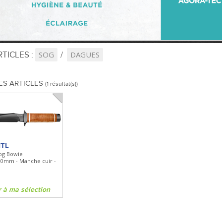
TICLES :
SOG
DAGUES
ES ARTICLES
(1 résultat(s))
1TL
og Bowie
0mm - Manche cuir -
r à ma sélection