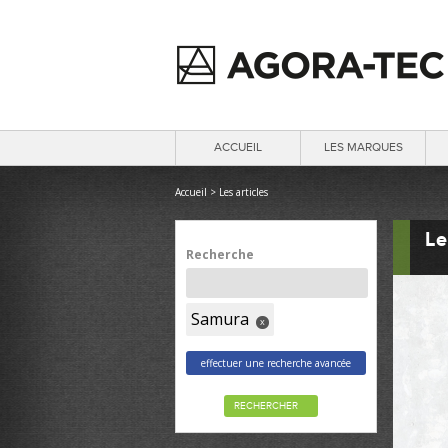
ACCUEIL
LES MARQUES
Accueil
>
Les articles
Le
Recherche
Samura
x
effectuer une recherche avancée
RECHERCHER