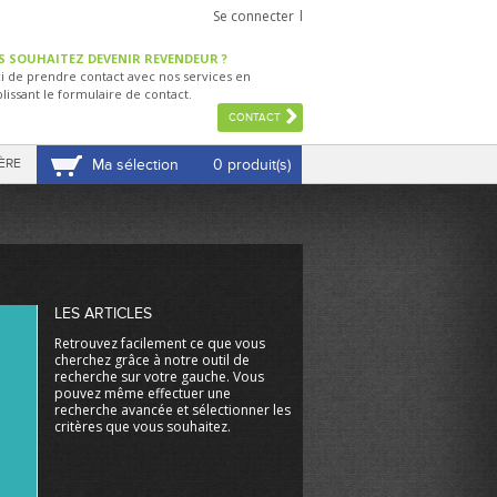
Se connecter
S SOUHAITEZ DEVENIR REVENDEUR ?
i de prendre contact avec nos services en
lissant le formulaire de contact.
CONTACT
ÈRE
Ma sélection
0 produit(s)
VOIR MA SÉLECTION
LES ARTICLES
Retrouvez facilement ce que vous
cherchez grâce à notre outil de
recherche sur votre gauche. Vous
pouvez même effectuer une
recherche avancée et sélectionner les
critères que vous souhaitez.