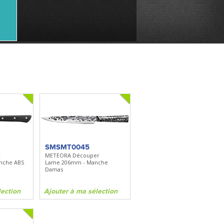
SMSMT0045
r
METEORA Découper
nche ABS
Lame 206mm - Manche
Damas
lection
Ajouter à ma sélection