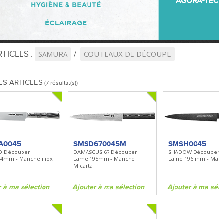
TICLES :
SAMURA
COUTEAUX DE DÉCOUPE
ES ARTICLES
(7 résultat(s))
A0045
SMSD670045M
SMSH0045
 Découper
DAMASCUS 67 Découper
SHADOW Découpe
94mm - Manche inox
Lame 195mm - Manche
Lame 196 mm - Ma
Micarta
r à ma sélection
Ajouter à ma sélection
Ajouter à ma sé