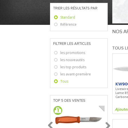
TRIER LES RÉSULTATS PAR
Standard
Référence
NOS AR
FILTRER LES ARTICLES
TOUS L
les promotions
les nouveautés
les top produits
les avant-première
Tous
KW90
Livewir
Lame 8
Carbone 
TOP 5 DES VENTES
Ajoute