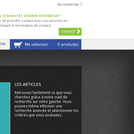
Se connecter
S SOUHAITEZ DEVENIR REVENDEUR ?
i de prendre contact avec nos services en
lissant le formulaire de contact.
CONTACT
ÈRE
Ma sélection
0 produit(s)
VOIR MA SÉLECTION
LES ARTICLES
Retrouvez facilement ce que vous
cherchez grâce à notre outil de
recherche sur votre gauche. Vous
pouvez même effectuer une
recherche avancée et sélectionner les
critères que vous souhaitez.