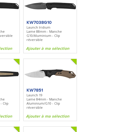
FKDC4
DC4 - Pierre à aiguiser
is
Longueur 100mm -
Diamant/céramique - Etui cuir
KW7038G10
Launch Iridium
che
Lame 88mm - Manche
on
Ajouter à ma sélection
versible
G10/Aluminium - Clip
réversible
lection
Ajouter à ma sélection
KW7851
Launch 19
che
Lame 84mm - Manche
- Clip
Aluminium/G10 - Clip
réversible
lection
Ajouter à ma sélection