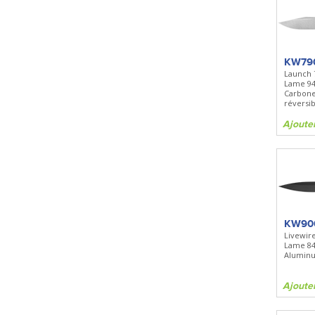
KW79
Launch 
Lame 9
Carbone
réversib
Ajoute
KW90
Livewire
Lame 8
Aluminu
Ajoute