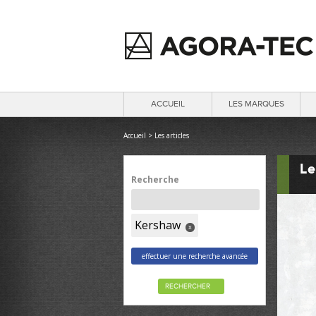
ACCUEIL
LES MARQUES
Accueil
>
Les articles
Le
Recherche
Kershaw
x
effectuer une recherche avancée
RECHERCHER