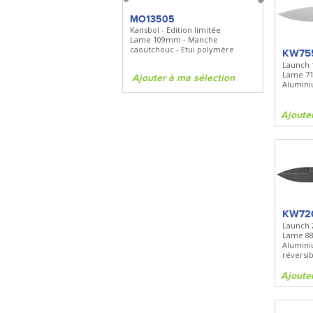
FKDC4
MO13505
SBP22
DC4 - Pierre à aiguiser
Kansbol - Edition limitée
3en1 Pepper 
Longueur 100mm -
Lame 109mm - Manche
Clip - 23,7mL
Diamant/céramique - Etui cuir
caoutchouc - Etui polymère
KW75
Launch 
Lame 7
Ajouter à ma sélection
Ajouter à ma sélection
Ajouter à 
Aluminiu
Ajoute
KW72
Launch 
Lame 8
Alumini
réversib
Ajoute