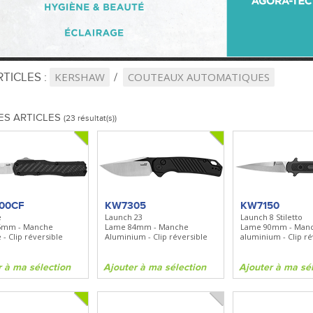
TICLES :
KERSHAW
COUTEAUX AUTOMATIQUES
ES ARTICLES
(23 résultat(s))
00CF
KW7305
KW7150
e
Launch 23
Launch 8 Stiletto
5mm - Manche
Lame 84mm - Manche
Lame 90mm - Man
- Clip réversible
Aluminium - Clip réversible
aluminium - Clip ré
r à ma sélection
Ajouter à ma sélection
Ajouter à ma sé