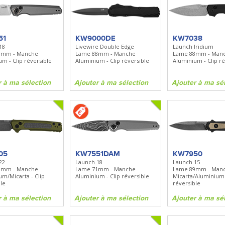
BN535
SR100
Spray + Clip
Bugout
Santoku
Lame 82mm - Manche Grivory -
Lame 170mm - Manche bo
Clip réversible
51
KW9000DE
KW7038
18
Livewire Double Edge
Launch Iridium
1mm - Manche
Lame 88mm - Manche
Lame 88mm - Man
ma sélection
Ajouter à ma sélection
Ajouter à ma sélecti
m - Clip réversible
Aluminium - Clip réversible
Aluminium - Clip ré
r à ma sélection
Ajouter à ma sélection
Ajouter à ma sé
05
KW7551DAM
KW7950
22
Launch 18
Launch 15
8mm - Manche
Lame 71mm - Manche
Lame 89mm - Man
um/Micarta - Clip
Aluminium - Clip réversible
Micarta/Aluminium 
le
réversible
r à ma sélection
Ajouter à ma sélection
Ajouter à ma sé