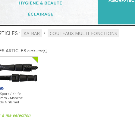
TICLES :
KA-BAR
COUTEAUX MULTI-FONCTIONS
ES ARTICLES
(1 résultat(s))
09
 Spork / Knife
4mm - Manche
de Grilamid
r à ma sélection