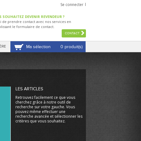
Se connecter
S SOUHAITEZ DEVENIR REVENDEUR ?
i de prendre contact avec nos services en
lissant le formulaire de contact.
CONTACT
ÈRE
Ma sélection
0 produit(s)
VOIR MA SÉLECTION
LES ARTICLES
Retrouvez facilement ce que vous
cherchez grâce à notre outil de
recherche sur votre gauche. Vous
pouvez même effectuer une
recherche avancée et sélectionner les
critères que vous souhaitez.