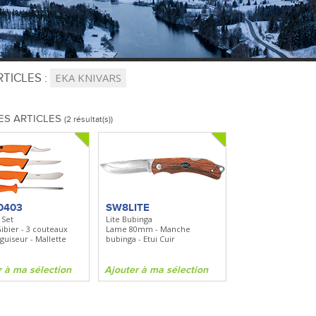
TICLES :
EKA KNIVARS
ES ARTICLES
(2 résultat(s))
0403
SW8LITE
 Set
Lite Bubinga
ibier - 3 couteaux
Lame 80mm - Manche
Aiguiseur - Mallette
bubinga - Etui Cuir
r à ma sélection
Ajouter à ma sélection