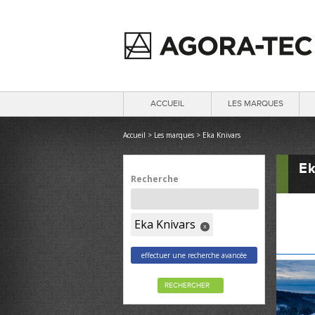
ACCUEIL
LES MARQUES
Accueil
>
Les marques
>
Eka Knivars
Ek
Recherche
Eka Knivars
x
effectuer une recherche avancée
RECHERCHER