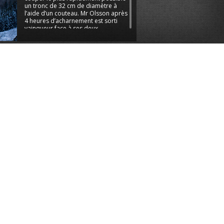
un tronc de 32 cm de diamètre à
l’aide d’un couteau. Mr Olsson après
4 heures d’acharnement est sorti
vainqueur face à ses deux
compatriotes. Le couteau qui a
contribué à ce succès était un EKA.
L’acier suédois Sandvik est réputé
aux quatre coins du monde, le
12C27 est utilisé pour la plupart des
couteaux EKA avec une dureté de
l’ordre de 58-59 HRC. Par
nomination Royale EKA est
fournisseur officiel de la cour de
Suède, un gage de qualité.