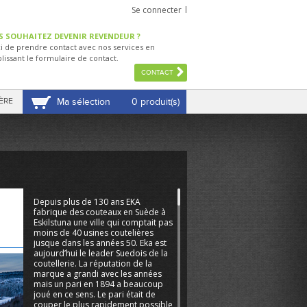
Se connecter
S SOUHAITEZ DEVENIR REVENDEUR ?
i de prendre contact avec nos services en
lissant le formulaire de contact.
CONTACT
ÈRE
Ma sélection
0 produit(s)
VOIR MA SÉLECTION
Depuis plus de 130 ans EKA
fabrique des couteaux en Suède à
Eskilstuna une ville qui comptait pas
moins de 40 usines coutelières
jusque dans les années 50. Eka est
aujourd’hui le leader Suedois de la
coutellerie. La réputation de la
marque a grandi avec les années
mais un pari en 1894 a beaucoup
joué en ce sens. Le pari était de
couper le plus rapidement possible