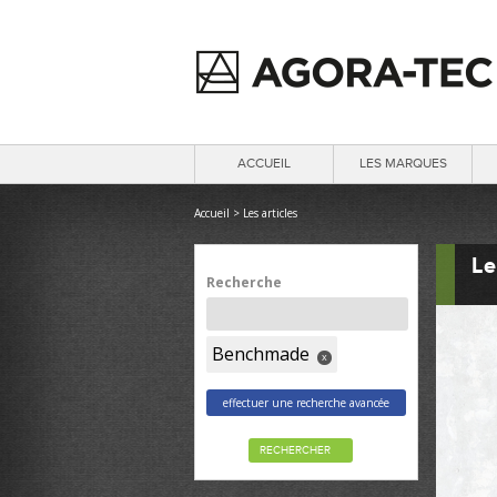
ACCUEIL
LES MARQUES
Accueil
>
Les articles
Le
Recherche
Benchmade
x
effectuer une recherche avancée
RECHERCHER