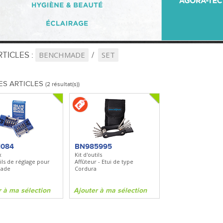
TICLES :
BENCHMADE
SET
ES ARTICLES
(2 résultat(s))
1084
BN985995
x
Kit d'outils
tils de réglage pour
Affûteur - Etui de type
ade
Cordura
r à ma sélection
Ajouter à ma sélection