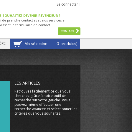
Se connecter
S SOUHAITEZ DEVENIR REVENDEUR ?
i de prendre contact avec nos services en
lissant le formulaire de contact.
CONTACT
ÈRE
Ma sélection
0 produit(s)
VOIR MA SÉLECTION
LES ARTICLES
Retrouvez facilement ce que vous
cherchez grâce à notre outil de
recherche sur votre gauche. Vous
pouvez même effectuer une
recherche avancée et sélectionner les
critères que vous souhaitez.