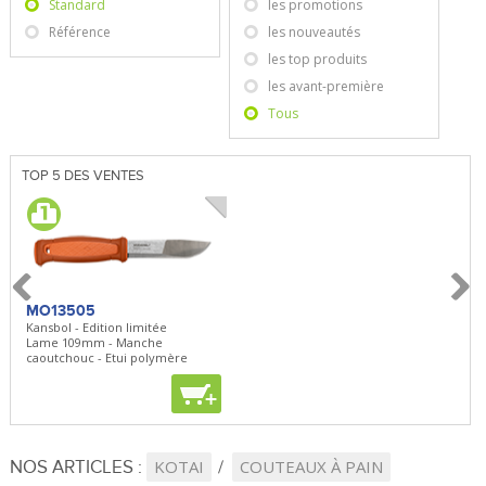
Standard
les promotions
Référence
les nouveautés
les top produits
les avant-première
Tous
TOP 5 DES VENTES
MO13505
SBP22
BN5
Kansbol - Edition limitée
3en1 Pepper Spray + Clip
Bugou
Lame 109mm - Manche
Clip - 23,7mL
Lame 
caoutchouc - Etui polymère
Clip r
+
+
+
NOS ARTICLES :
KOTAI
COUTEAUX À PAIN