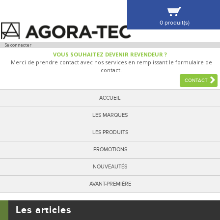
0 produit(s)
VOIR MA SÉLECTION
Se connecter
VOUS SOUHAITEZ DEVENIR REVENDEUR ?
Merci de prendre contact avec nos services en remplissant le formulaire de
contact.
CONTACT
ACCUEIL
LES MARQUES
LES PRODUITS
PROMOTIONS
NOUVEAUTÉS
AVANT-PREMIÈRE
Les articles