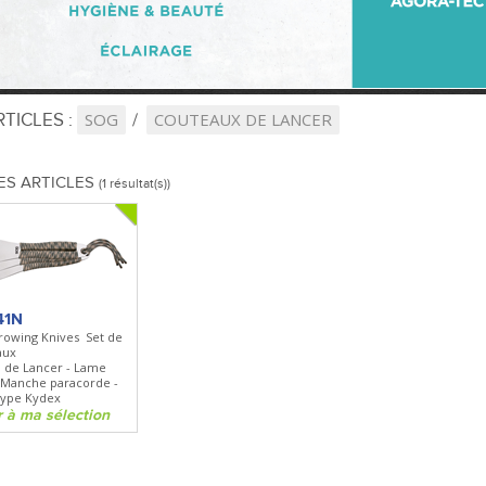
TICLES :
SOG
COUTEAUX DE LANCER
ES ARTICLES
(1 résultat(s))
41N
rowing Knives  Set de
aux
 de Lancer - Lame
Manche paracorde -
 type Kydex
r à ma sélection