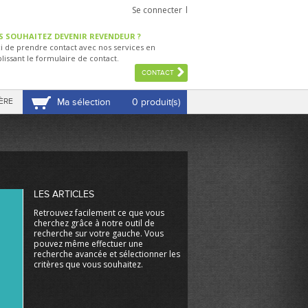
Se connecter
S SOUHAITEZ DEVENIR REVENDEUR ?
i de prendre contact avec nos services en
lissant le formulaire de contact.
CONTACT
ÈRE
Ma sélection
0 produit(s)
VOIR MA SÉLECTION
LES ARTICLES
Retrouvez facilement ce que vous
cherchez grâce à notre outil de
recherche sur votre gauche. Vous
pouvez même effectuer une
recherche avancée et sélectionner les
critères que vous souhaitez.