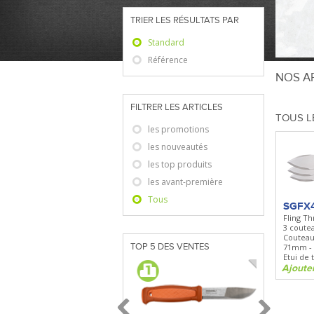
TRIER LES RÉSULTATS PAR
Standard
Référence
NOS AR
FILTRER LES ARTICLES
TOUS L
les promotions
les nouveautés
les top produits
les avant-première
Tous
SGFX
Fling Th
3 coute
Couteau
TOP 5 DES VENTES
71mm - 
Etui de
Ajoute