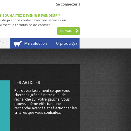
Se connecter
S SOUHAITEZ DEVENIR REVENDEUR ?
i de prendre contact avec nos services en
lissant le formulaire de contact.
CONTACT
ÈRE
Ma sélection
0 produit(s)
VOIR MA SÉLECTION
LES ARTICLES
Retrouvez facilement ce que vous
cherchez grâce à notre outil de
recherche sur votre gauche. Vous
pouvez même effectuer une
recherche avancée et sélectionner les
critères que vous souhaitez.