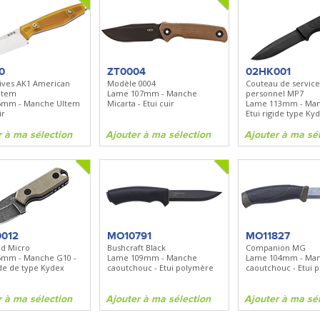
0
ZT0004
02HK001
nives AK1 American
Modèle 0004
Couteau de service
ltem
Lame 107mm - Manche
personnel MP7
6mm - Manche Ultem
Micarta - Etui cuir
Lame 113mm - Man
ir
Etui rigide type Ky
r à ma sélection
Ajouter à ma sélection
Ajouter à ma sé
012
MO10791
MO11827
end Micro
Bushcraft Black
Companion MG
5mm - Manche G10 -
Lame 109mm - Manche
Lame 104mm - Ma
ide de type Kydex
caoutchouc - Etui polymère
caoutchouc - Etui 
r à ma sélection
Ajouter à ma sélection
Ajouter à ma sé