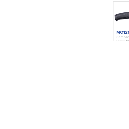
MO121
Compan
Lame 1
caoutch
Ajoute
MO13
Classic 
Lame 1
bouleau 
Ajoute