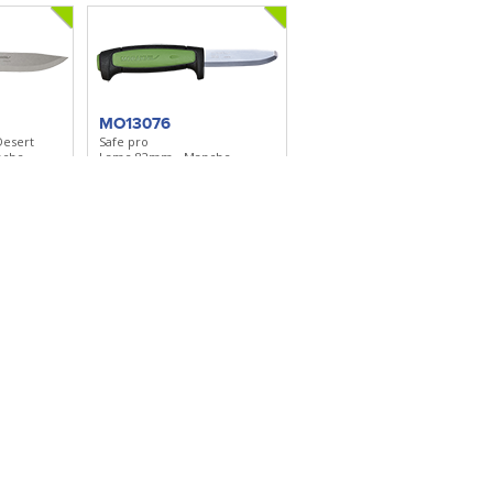
MO13076
Desert
Safe pro
nche
Lame 82mm - Manche
polymère
polymère - Etui polymère
lection
Ajouter à ma sélection
MO14689
 Forests
Risberg Carbone - HeavyDuty
Black Skies
che
Lame 91mm - Manche
olymère
Polymère - Etui Polymère
lection
Ajouter à ma sélection