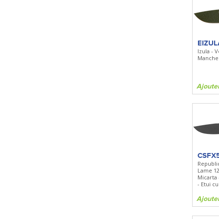
EIZU
Izula - V
Manche 
Ajoute
CSFX
Republi
Lame 1
Micarta
- Etui cu
Ajoute