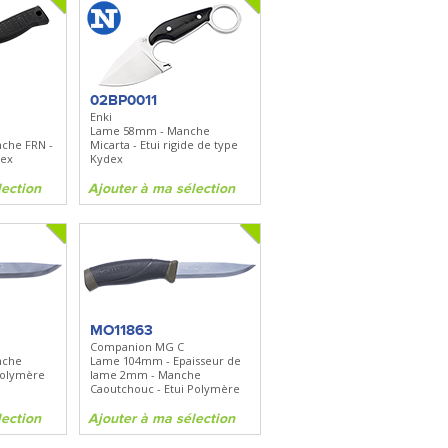
02BP0011
Enki
Lame 58mm - Manche
che FRN -
Micarta - Etui rigide de type
dex
Kydex
lection
Ajouter à ma sélection
MO11863
Companion MG C
nche
Lame 104mm - Epaisseur de
polymère
lame 2mm - Manche
Caoutchouc - Etui Polymère
lection
Ajouter à ma sélection