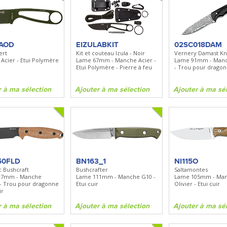
LAOD
EIZULABKIT
02SC018DAM
ert
Kit et couteau Izula - Noir
Vernery Damast Kn
Acier - Etui Polymère
Lame 67mm - Manche Acier -
Lame 91mm - Man
Etui Polymère - Pierre à feu
- Trou pour drago
r à ma sélection
Ajouter à ma sélection
Ajouter à ma sé
50FLD
BN163_1
NI115O
c Bushcraft
Bushcrafter
Saltamontes
27mm - Manche
Lame 111mm - Manche G10 -
Lame 105mm - Ma
 - Trou pour dragonne
Etui cuir
Olivier - Etui cuir
ir
r à ma sélection
Ajouter à ma sélection
Ajouter à ma sé