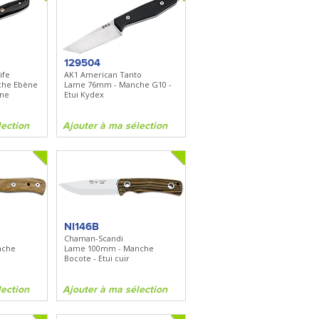
129504
ife
AK1 American Tanto
che Ebène
Lame 76mm - Manche G10 -
nne
Etui Kydex
lection
Ajouter à ma sélection
NI146B
Chaman-Scandi
nche
Lame 100mm - Manche
Bocote - Etui cuir
lection
Ajouter à ma sélection