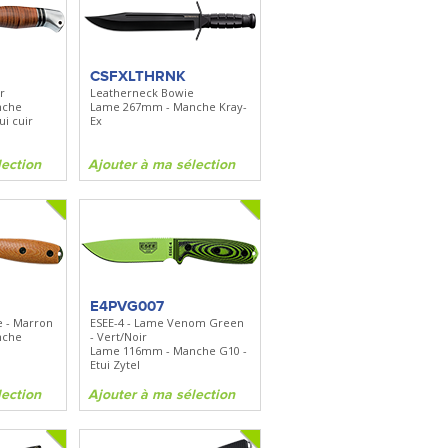
CSFXLTHRNK
r
Leatherneck Bowie
nche
Lame 267mm - Manche Kray-
ui cuir
Ex
lection
Ajouter à ma sélection
E4PVG007
e - Marron
ESEE-4 - Lame Venom Green
nche
- Vert/Noir
Lame 116mm - Manche G10 -
Etui Zytel
lection
Ajouter à ma sélection