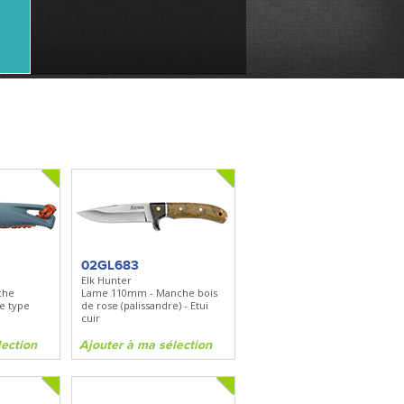
02GL683
Elk Hunter
che
Lame 110mm - Manche bois
de type
de rose (palissandre) - Etui
cuir
lection
Ajouter à ma sélection