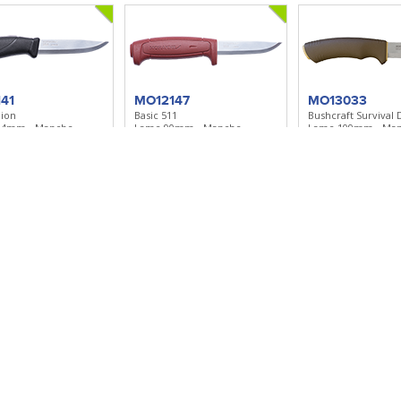
41
MO12147
MO13033
ion
Basic 511
Bushcraft Survival 
04mm - Manche
Lame 90mm - Manche
Lame 109mm - Ma
ouc - Etui polymère
caoutchouc - Etui polymère
caoutchouc - Etui 
r à ma sélection
Ajouter à ma sélection
Ajouter à ma sé
604
MO13851
MO14650
n°2
Eldris bleu pastel
Risberg Inox - Deep
06mm - Manche
Eldris bleu pastel - Lame inox
Green
teinté - Etui
59mm - Manche polymère -
Lame 91mm - Man
Etui polymère
Polymère - Etui P
r à ma sélection
Ajouter à ma sélection
Ajouter à ma sé