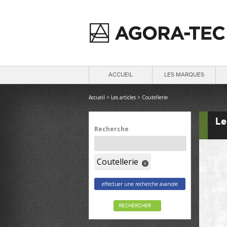
ACCUEIL
LES MARQUES
Accueil
>
Les articles
>
Coutellerie
Le
Recherche
Coutellerie
x
effectuer une recherche avancée
RECHERCHER