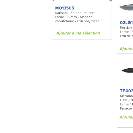
MO13505
MO13505
Kansbol - Edition limitée
Kansbol - Edi
Lame 109mm - Manche
Lame 109mm
caoutchouc - Etui polymère
caoutchouc -
02LG1
Persian
Lame 12
Ajouter à ma sélection
Ajouter à 
Etui de
Ajoute
TB003
Maraude
Lisse - 
Lame 1
Paracor
Ajoute