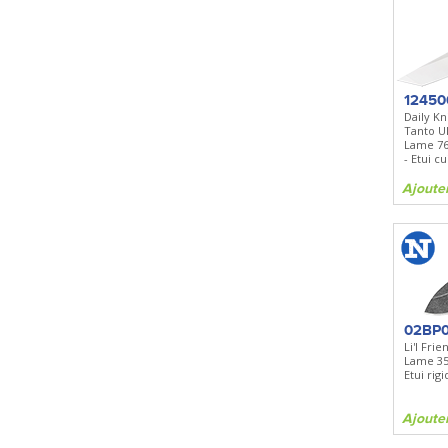
12450
Daily K
Tanto U
Lame 7
- Etui cu
Ajoute
02BP0
Li'l Fri
Lame 3
Etui rig
Ajoute