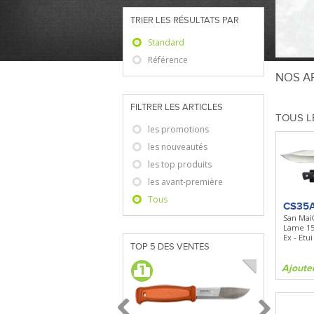
TRIER LES RÉSULTATS PAR
Standard
Référence
NOS AR
FILTRER LES ARTICLES
TOUS L
les promotions
les nouveautés
les top produits
les avant-première
Tous
CS35
San Mai
Lame 15
Ex - Etu
TOP 5 DES VENTES
Ajoute