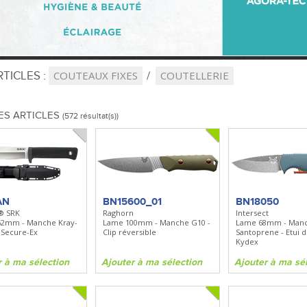
TICLES :
COUTEAUX FIXES
COUTELLERIE
ES ARTICLES
(572 résultat(s))
AN
BN15600_01
BN18050
® SRK
Raghorn
Intersect
2mm - Manche Kray-
Lame 100mm - Manche G10 -
Lame 68mm - Man
i Secure-Ex
Clip réversible
Santoprene - Etui 
Kydex
r à ma sélection
Ajouter à ma sélection
Ajouter à ma sé