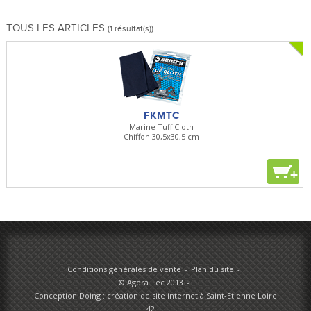
TOUS LES ARTICLES
(1 résultat(s))
FKMTC
Marine Tuff Cloth
Chiffon 30,5x30,5 cm
+
Conditions générales de vente
Plan du site
© Agora Tec 2013
Conception Doing : création de site internet à Saint-Etienne Loire
42