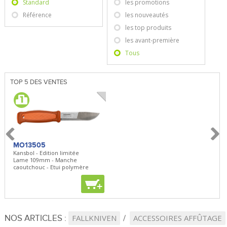
Standard
les promotions
Référence
les nouveautés
les top produits
les avant-première
Tous
TOP 5 DES VENTES
MO13505
SBP22
BN5
Kansbol - Edition limitée
3en1 Pepper Spray + Clip
Bugou
Lame 109mm - Manche
Clip - 23,7mL
Lame 
caoutchouc - Etui polymère
Clip r
+
+
+
NOS ARTICLES :
FALLKNIVEN
ACCESSOIRES AFFÛTAGE