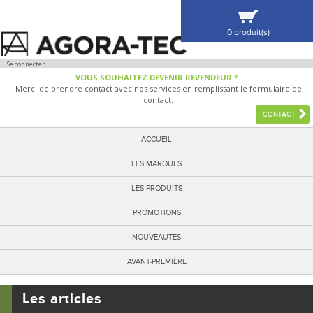
0 produit(s)
VOIR MA SÉLECTION
Se connecter
VOUS SOUHAITEZ DEVENIR REVENDEUR ?
Merci de prendre contact avec nos services en remplissant le formulaire de
contact.
CONTACT
ACCUEIL
LES MARQUES
LES PRODUITS
PROMOTIONS
NOUVEAUTÉS
AVANT-PREMIÈRE
Les articles