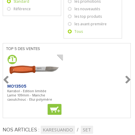
Standard
les promotions
Référence
les nouveautés
les top produits
les avant-première
Tous
TOP 5 DES VENTES
MO13505
SBP22
BN5
Kansbol - Edition limitée
3en1 Pepper Spray + Clip
Bugou
Lame 109mm - Manche
Clip - 23,7mL
Lame 
caoutchouc - Etui polymère
Clip r
+
+
+
NOS ARTICLES :
KARESUANDO
SET