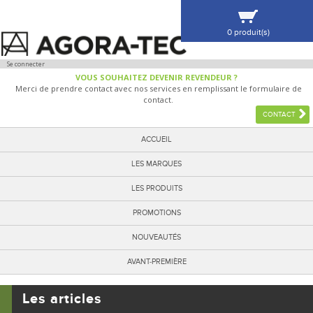
0 produit(s)
VOIR MA SÉLECTION
Se connecter
VOUS SOUHAITEZ DEVENIR REVENDEUR ?
Merci de prendre contact avec nos services en remplissant le formulaire de
contact.
CONTACT
ACCUEIL
LES MARQUES
LES PRODUITS
PROMOTIONS
NOUVEAUTÉS
AVANT-PREMIÈRE
Les articles