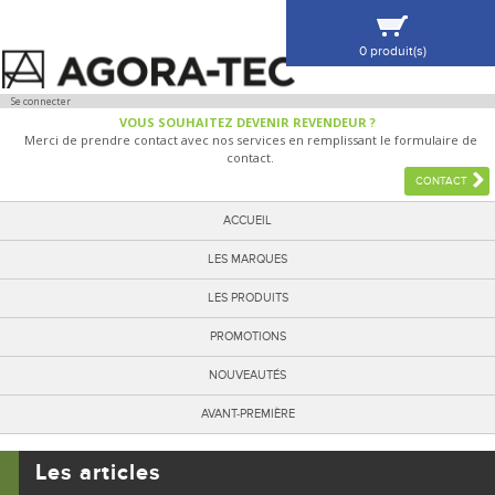
0 produit(s)
VOIR MA SÉLECTION
Se connecter
VOUS SOUHAITEZ DEVENIR REVENDEUR ?
Merci de prendre contact avec nos services en remplissant le formulaire de
contact.
CONTACT
ACCUEIL
LES MARQUES
LES PRODUITS
PROMOTIONS
NOUVEAUTÉS
AVANT-PREMIÈRE
Les articles