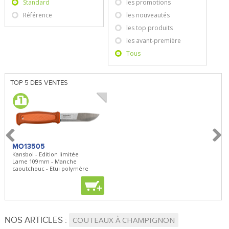
Standard
les promotions
Référence
les nouveautés
les top produits
les avant-première
Tous
TOP 5 DES VENTES
MO13505
SBP22
BN5
Kansbol - Edition limitée
3en1 Pepper Spray + Clip
Bugou
Lame 109mm - Manche
Clip - 23,7mL
Lame 
caoutchouc - Etui polymère
Clip r
+
+
+
NOS ARTICLES :
COUTEAUX À CHAMPIGNON