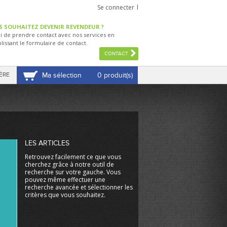
Se connecter
S SOUHAITEZ DEVENIR REVENDEUR ?
i de prendre contact avec nos services en
lissant le formulaire de contact.
CONTACT
ÈRE
Ma sélection
0 produit(s)
VOIR MA SÉLECTION
LES ARTICLES
Retrouvez facilement ce que vous
cherchez grâce à notre outil de
recherche sur votre gauche. Vous
pouvez même effectuer une
recherche avancée et sélectionner les
critères que vous souhaitez.