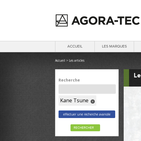
ACCUEIL
LES MARQUES
Accueil
>
Les articles
Le
Recherche
Kane Tsune
x
effectuer une recherche avancée
RECHERCHER