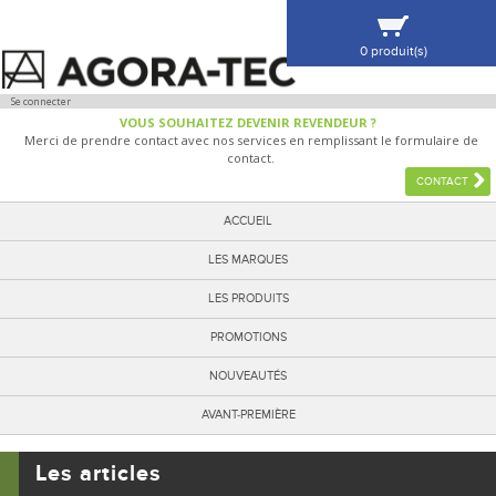
0 produit(s)
VOIR MA SÉLECTION
Se connecter
VOUS SOUHAITEZ DEVENIR REVENDEUR ?
Merci de prendre contact avec nos services en remplissant le formulaire de
contact.
CONTACT
ACCUEIL
LES MARQUES
LES PRODUITS
PROMOTIONS
NOUVEAUTÉS
AVANT-PREMIÈRE
Les articles