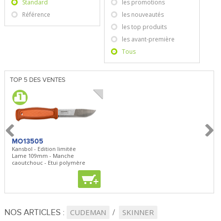
Standard
les promotions
Référence
les nouveautés
les top produits
les avant-première
Tous
TOP 5 DES VENTES
MO13505
SBP22
BN5
Kansbol - Edition limitée
3en1 Pepper Spray + Clip
Bugou
Lame 109mm - Manche
Clip - 23,7mL
Lame 
caoutchouc - Etui polymère
Clip r
+
+
+
NOS ARTICLES :
CUDEMAN
SKINNER