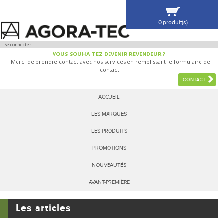
0 produit(s)
VOIR MA SÉLECTION
Se connecter
VOUS SOUHAITEZ DEVENIR REVENDEUR ?
Merci de prendre contact avec nos services en remplissant le formulaire de
contact.
CONTACT
ACCUEIL
LES MARQUES
LES PRODUITS
PROMOTIONS
NOUVEAUTÉS
AVANT-PREMIÈRE
Les articles