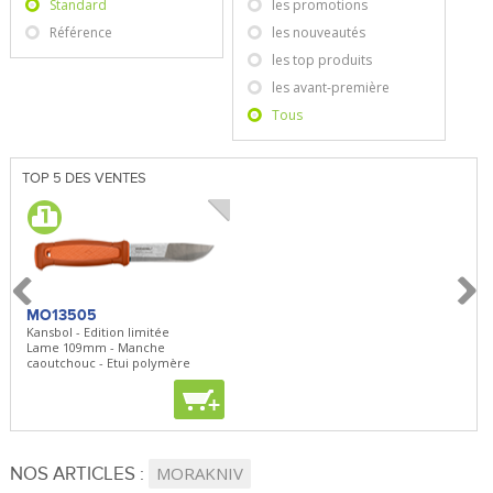
Standard
les promotions
Référence
les nouveautés
les top produits
les avant-première
Tous
TOP 5 DES VENTES
MO13505
SBP22
BN5
Kansbol - Edition limitée
3en1 Pepper Spray + Clip
Bugou
Lame 109mm - Manche
Clip - 23,7mL
Lame 
caoutchouc - Etui polymère
Clip r
+
+
+
NOS ARTICLES :
MORAKNIV