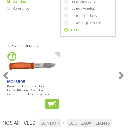
Standard
les promotions
Référence
les nouveautés
les top produits
les avant-première
Tous
TOP 5 DES VENTES
MO13505
SBP22
BN5
Kansbol - Edition limitée
3en1 Pepper Spray + Clip
Bugou
Lame 109mm - Manche
Clip - 23,7mL
Lame 
caoutchouc - Etui polymère
Clip r
+
+
+
NOS ARTICLES :
CONDOR
COUTEAUX PLIANTS