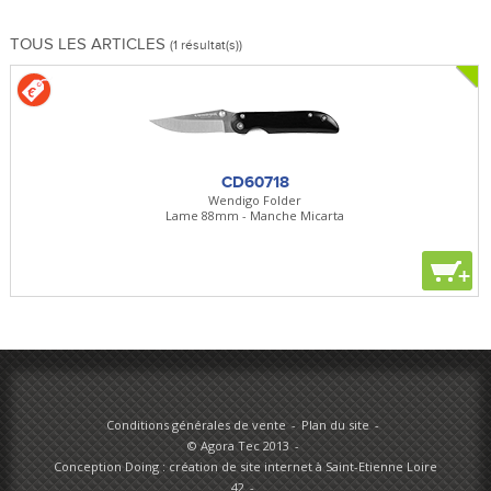
TOUS LES ARTICLES
(1 résultat(s))
CD60718
Wendigo Folder
Lame 88mm - Manche Micarta
+
Conditions générales de vente
Plan du site
© Agora Tec 2013
Conception Doing : création de site internet à Saint-Etienne Loire
42