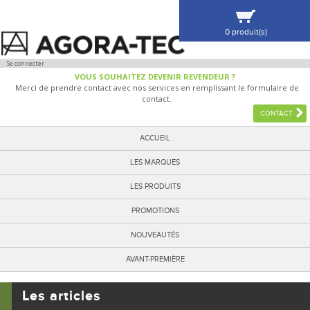
0 produit(s)
VOIR MA SÉLECTION
Se connecter
VOUS SOUHAITEZ DEVENIR REVENDEUR ?
Merci de prendre contact avec nos services en remplissant le formulaire de
contact.
CONTACT
ACCUEIL
LES MARQUES
LES PRODUITS
PROMOTIONS
NOUVEAUTÉS
AVANT-PREMIÈRE
Les articles