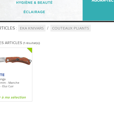
TICLES :
EKA KNIVARS
COUTEAUX PLIANTS
ES ARTICLES
(1 résultat(s))
ITE
inga
0mm - Manche
- Etui Cuir
r à ma sélection