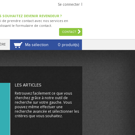
Se connecter
S SOUHAITEZ DEVENIR REVENDEUR ?
i de prendre contact avec nos services en
lissant le formulaire de contact.
CONTACT
ÈRE
Ma sélection
0 produit(s)
VOIR MA SÉLECTION
LES ARTICLES
Retrouvez facilement ce que vous
cherchez grâce à notre outil de
recherche sur votre gauche. Vous
pouvez même effectuer une
recherche avancée et sélectionner les
critères que vous souhaitez.