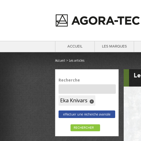
ACCUEIL
LES MARQUES
Accueil
>
Les articles
Le
Recherche
Eka Knivars
x
effectuer une recherche avancée
RECHERCHER