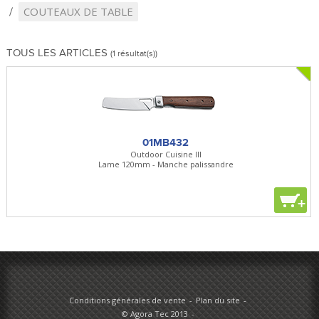
COUTEAUX DE TABLE
TOUS LES ARTICLES
(1 résultat(s))
01MB432
Outdoor Cuisine III
Lame 120mm - Manche palissandre
+
Conditions générales de vente
Plan du site
© Agora Tec 2013