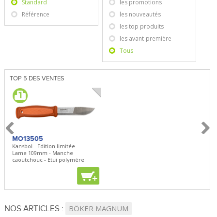
Standard
les promotions
Référence
les nouveautés
les top produits
les avant-première
Tous
TOP 5 DES VENTES
MO13505
SBP22
BN5
Kansbol - Edition limitée
3en1 Pepper Spray + Clip
Bugou
Lame 109mm - Manche
Clip - 23,7mL
Lame 
caoutchouc - Etui polymère
Clip r
+
+
+
NOS ARTICLES :
BÖKER MAGNUM