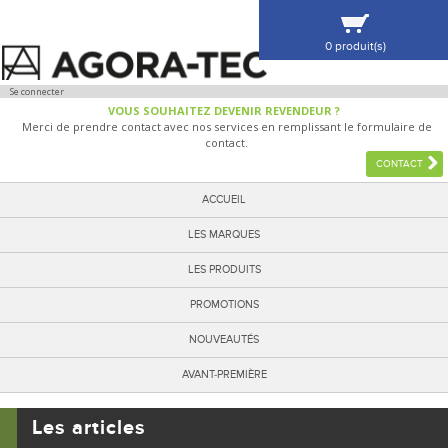
0 produit(s)
VOIR MA SÉLECTION
Se connecter
VOUS SOUHAITEZ DEVENIR REVENDEUR ?
Merci de prendre contact avec nos services en remplissant le formulaire de
contact.
CONTACT
ACCUEIL
LES MARQUES
LES PRODUITS
PROMOTIONS
NOUVEAUTÉS
AVANT-PREMIÈRE
Les articles