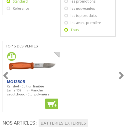
Standard
les promotions
Référence
les nouveautés
les top produits
les avant-première
Tous
TOP 5 DES VENTES
MO13505
SBP22
BN5
Kansbol - Edition limitée
3en1 Pepper Spray + Clip
Bugou
Lame 109mm - Manche
Clip - 23,7mL
Lame 
caoutchouc - Etui polymère
Clip r
+
+
+
NOS ARTICLES :
BATTERIES EXTERNES