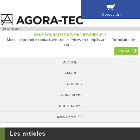
0 produit(s)
VOIR MA SÉLECTION
Se connecter
VOUS SOUHAITEZ DEVENIR REVENDEUR ?
Merci de prendre contact avec nos services en remplissant le formulaire de
contact.
CONTACT
ACCUEIL
LES MARQUES
LES PRODUITS
PROMOTIONS
NOUVEAUTÉS
AVANT-PREMIÈRE
Les articles