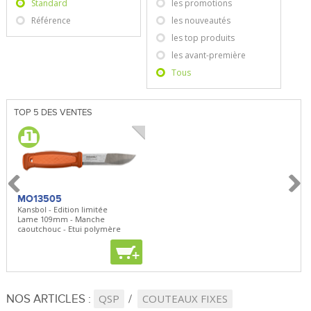
Standard
les promotions
Référence
les nouveautés
les top produits
les avant-première
Tous
TOP 5 DES VENTES
MO13505
SBP22
BN5
Kansbol - Edition limitée
3en1 Pepper Spray + Clip
Bugou
Lame 109mm - Manche
Clip - 23,7mL
Lame 
caoutchouc - Etui polymère
Clip r
+
+
+
NOS ARTICLES :
QSP
COUTEAUX FIXES