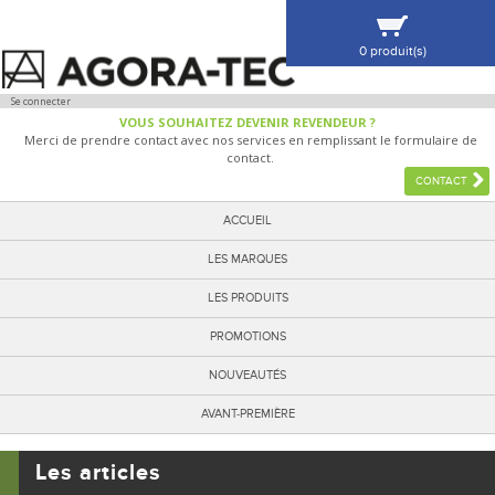
0 produit(s)
VOIR MA SÉLECTION
Se connecter
VOUS SOUHAITEZ DEVENIR REVENDEUR ?
Merci de prendre contact avec nos services en remplissant le formulaire de
contact.
CONTACT
ACCUEIL
LES MARQUES
LES PRODUITS
PROMOTIONS
NOUVEAUTÉS
AVANT-PREMIÈRE
Les articles