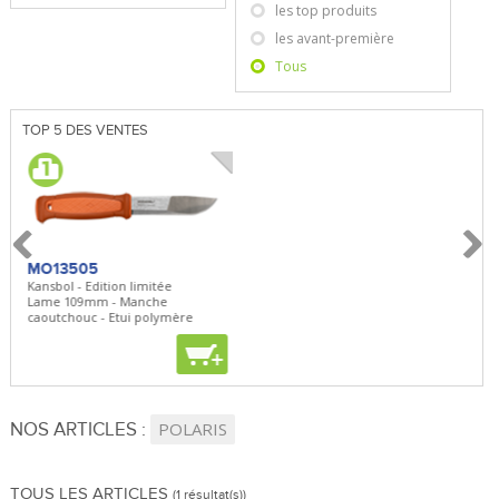
les top produits
les avant-première
Tous
TOP 5 DES VENTES
MO13505
SBP22
BN5
Kansbol - Edition limitée
3en1 Pepper Spray + Clip
Bugou
Lame 109mm - Manche
Clip - 23,7mL
Lame 
caoutchouc - Etui polymère
Clip r
+
+
+
NOS ARTICLES :
POLARIS
TOUS LES ARTICLES
(1 résultat(s))