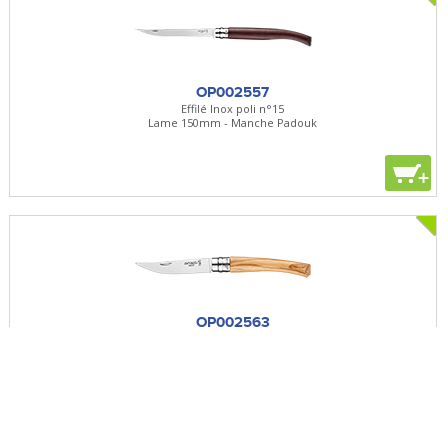
OP002557
Effilé Inox poli n°15
Lame 150mm - Manche Padouk
+
OP002563
Effilé Inox n°8
Lame 80mm - Manche Olivier
+