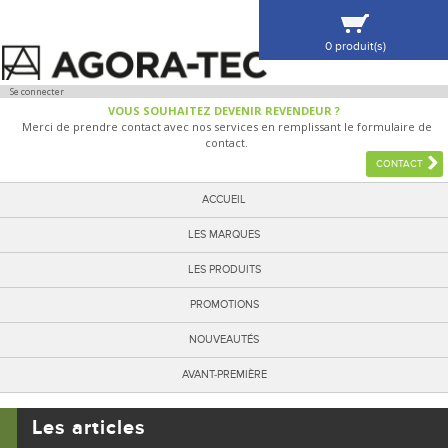
0 produit(s)
VOIR MA SÉLECTION
Se connecter
VOUS SOUHAITEZ DEVENIR REVENDEUR ?
Merci de prendre contact avec nos services en remplissant le formulaire de
contact.
CONTACT
ACCUEIL
LES MARQUES
LES PRODUITS
PROMOTIONS
NOUVEAUTÉS
AVANT-PREMIÈRE
Les articles