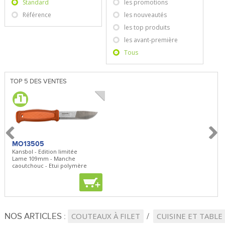
Standard
les promotions
Référence
les nouveautés
les top produits
les avant-première
Tous
TOP 5 DES VENTES
MO13505
SBP22
BN5
Kansbol - Edition limitée
3en1 Pepper Spray + Clip
Bugou
Lame 109mm - Manche
Clip - 23,7mL
Lame 
caoutchouc - Etui polymère
Clip r
+
+
+
NOS ARTICLES :
COUTEAUX À FILET
CUISINE ET TABLE