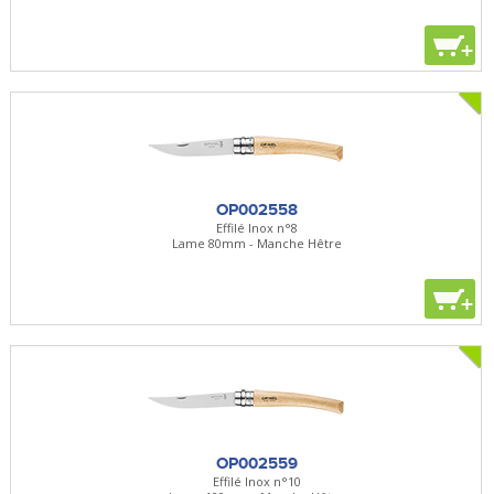
+
OP002558
Effilé Inox n°8
Lame 80mm - Manche Hêtre
+
OP002559
Effilé Inox n°10